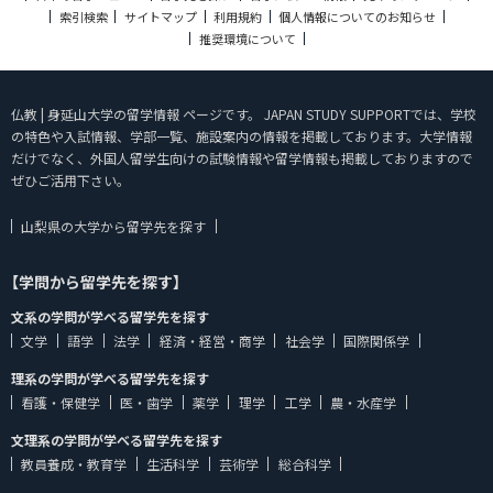
索引検索
サイトマップ
利用規約
個人情報についてのお知らせ
推奨環境について
仏教 | 身延山大学の留学情報 ページです。 JAPAN STUDY SUPPORTでは、学校
の特色や入試情報、学部一覧、施設案内の情報を掲載しております。大学情報
だけでなく、外国人留学生向けの試験情報や留学情報も掲載しておりますので
ぜひご活用下さい。
山梨県の大学から留学先を探す
【学問から留学先を探す】
文系の学問が学べる留学先を探す
文学
語学
法学
経済・経営・商学
社会学
国際関係学
理系の学問が学べる留学先を探す
看護・保健学
医・歯学
薬学
理学
工学
農・水産学
文理系の学問が学べる留学先を探す
教員養成・教育学
生活科学
芸術学
総合科学