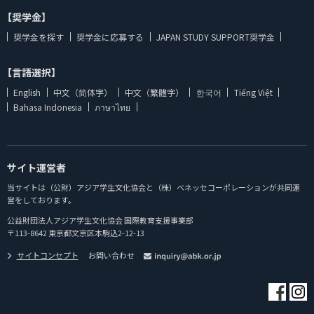
【奨学金】
奨学金を探す
奨学金に応募する
JAPAN STUDY SUPPORT奨学金
【言語選択】
English
中文（简体字）
中文（繁體字）
한국어
Tiếng Việt
Bahasa Indonesia
ภาษาไทย
サイト運営者
当サイトは（公財）アジア学生文化協会と（株）ベネッセコーポレーションが共同運
営をしております。
公益財団法人アジア学生文化協会 国際教育支援事業部
〒113-8642 東京都文京区本駒込2-12-13
サイトコンセプト
お問い合わせ