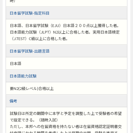
時）
日本留学試験-指定科目
日本語、日本留学試験（EJU）日本語２００点以上獲得した者。
日本語能力試験（JLPT）N2以上に合格した者。実用日本語検定
（J.TEST）C級以上に合格した者。
日本留学試験-出題言語
日本語
日本語能力試験
要N2(2級レベル)合格以上
備考
試験日は所定の期間中に本学と予定を調整した上で受験者の希望
で設定できる。（随時入試）
ただし、本邦への在留資格を持たない者は在留資格認定証明書交
付申請にかかる時間を考慮した上で早期の出願、受験を推奨す