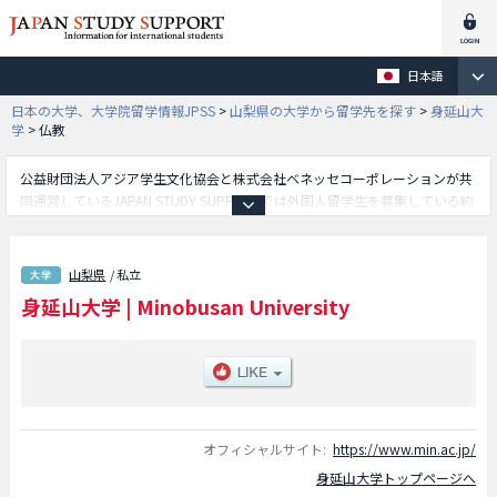
日本語
日本の大学、大学院留学情報JPSS
>
山梨県の大学から留学先を探す
>
身延山大
学
>
仏教
公益財団法人アジア学生文化協会と株式会社ベネッセコーポレーションが共
同運営しているJAPAN STUDY SUPPORTでは外国人留学生を募集している約
1,300校の大学・大学院・短大・専門学校情報を掲載しています。
こちらでは身延山大学に関する詳細情報を記載しており、仏教学部等、学部
別情報や、募集定員や合格者数など入試情報、施設案内、アクセスなど外国
山梨県
/ 私立
人留学生に必要な情報を掲載しているので是非ご利用ください。
身延山大学
|
Minobusan University
オフィシャルサイト:
https://www.min.ac.jp/
身延山大学トップページへ