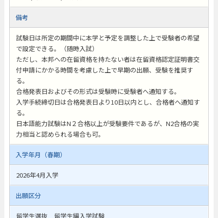
備考
試験日は所定の期間中に本学と予定を調整した上で受験者の希望
で設定できる。（随時入試）
ただし、本邦への在留資格を持たない者は在留資格認定証明書交
付申請にかかる時間を考慮した上で早期の出願、受験を推奨す
る。
合格発表日およびその形式は受験時に受験者へ通知する。
入学手続締切日は合格発表日より10日以内とし、合格者へ通知す
る。
日本語能力試験はN２合格以上が受験要件であるが、N2合格の実
力相当と認められる場合も可。
入学年月（春期）
2026年4月入学
出願区分
留学生選抜 留学生編入学試験