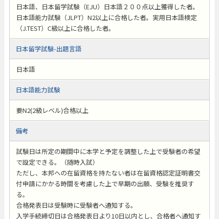
日本語、日本留学試験（EJU）日本語２００点以上獲得した者。
日本語能力試験（JLPT）N2以上に合格した者。実用日本語検定
（J.TEST）C級以上に合格した者。
日本留学試験-出題言語
日本語
日本語能力試験
要N2(2級レベル)合格以上
備考
試験日は所定の期間中に本学と予定を調整した上で受験者の希望
で設定できる。（随時入試）
ただし、本邦への在留資格を持たない者は在留資格認定証明書交
付申請にかかる時間を考慮した上で早期の出願、受験を推奨す
る。
合格発表日は受験時に受験者へ通知する。
入学手続締切日は合格発表日より10日以内とし、合格者へ通知す