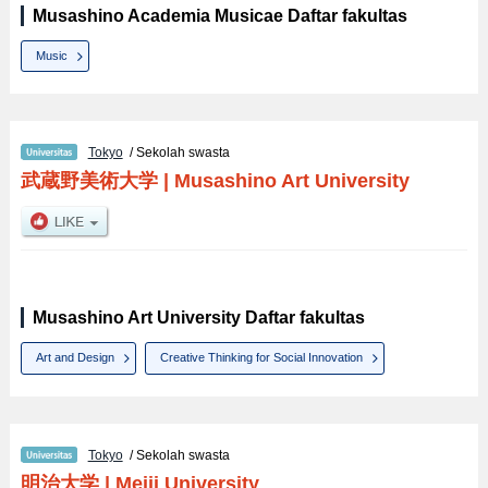
Musashino Academia Musicae Daftar fakultas
Music
Tokyo
/ Sekolah swasta
武蔵野美術大学
|
Musashino Art University
Musashino Art University Daftar fakultas
Art and Design
Creative Thinking for Social Innovation
Tokyo
/ Sekolah swasta
明治大学
|
Meiji University