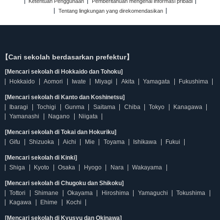
Ketentuan Penggunaan
Pemberitahuan mengenai informasi pribadi
Tentang lingkungan yang direkomendasikan
【Cari sekolah berdasarkan prefektur】
[Mencari sekolah di Hokkaido dan Tohoku]
Hokkaido
Aomori
Iwate
Miyagi
Akita
Yamagata
Fukushima
[Mencari sekolah di Kanto dan Koshinetsu]
Ibaragi
Tochigi
Gunma
Saitama
Chiba
Tokyo
Kanagawa
Yamanashi
Nagano
Niigata
[Mencari sekolah di Tokai dan Hokuriku]
Gifu
Shizuoka
Aichi
Mie
Toyama
Ishikawa
Fukui
[Mencari sekolah di Kinki]
Shiga
Kyoto
Osaka
Hyogo
Nara
Wakayama
[Mencari sekolah di Chugoku dan Shikoku]
Tottori
Shimane
Okayama
Hiroshima
Yamaguchi
Tokushima
Kagawa
Ehime
Kochi
[Mencari sekolah di Kyusyu dan Okinawa]