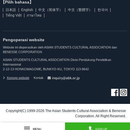
【Pilih bahasa】
日本語
English
中文（简体字）
中文（繁體字）
한국어
Tiếng Việt
ภาษาไทย
Pengoperasi website
Website ini dioperasikan oleh ASIAN STUDENTS CULTURAL ASSOCIATION dan
BENESSE CORPORATION
ASIAN STUDENTS CULTURAL ASSOCIATION Divisi Pendukung Pendidikan
Internasional
2-12-13 HONKOMAGOME, BUNKYO-KU, TOKYO 113-8642
Konsep website
Kontak
Copyright(C) 1999-2026 The Asian Students Cultural Association & Benesse
Corporation. All Right Reserved.
MENU
SIGN UP