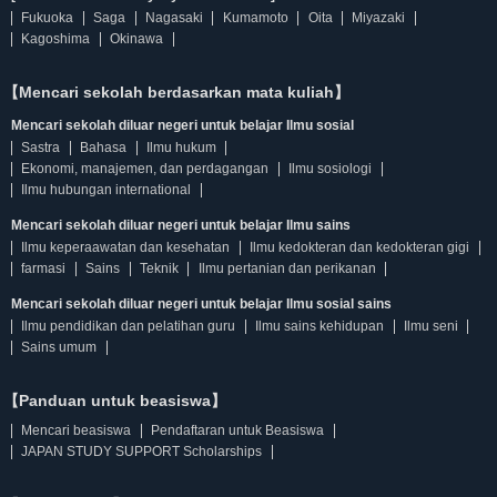
Fukuoka
Saga
Nagasaki
Kumamoto
Oita
Miyazaki
Kagoshima
Okinawa
【Mencari sekolah berdasarkan mata kuliah】
Mencari sekolah diluar negeri untuk belajar Ilmu sosial
Sastra
Bahasa
Ilmu hukum
Ekonomi, manajemen, dan perdagangan
Ilmu sosiologi
Ilmu hubungan international
Mencari sekolah diluar negeri untuk belajar Ilmu sains
Ilmu keperaawatan dan kesehatan
Ilmu kedokteran dan kedokteran gigi
farmasi
Sains
Teknik
Ilmu pertanian dan perikanan
Mencari sekolah diluar negeri untuk belajar Ilmu sosial sains
Ilmu pendidikan dan pelatihan guru
Ilmu sains kehidupan
Ilmu seni
Sains umum
【Panduan untuk beasiswa】
Mencari beasiswa
Pendaftaran untuk Beasiswa
JAPAN STUDY SUPPORT Scholarships