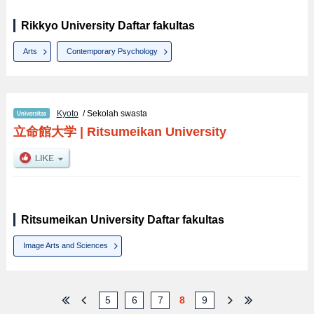
Rikkyo University Daftar fakultas
Arts
Contemporary Psychology
Kyoto
/ Sekolah swasta
立命館大学
|
Ritsumeikan University
Ritsumeikan University Daftar fakultas
Image Arts and Sciences
5
6
7
8
9