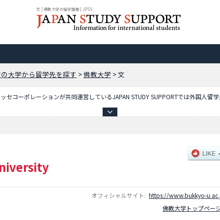
文 | 佛教大学の留学情報 | JPSS
府の大学から留学先を探す
>
佛教大学
>
文
コーポレーションが共同運営しているJAPAN STUDY SUPPORTでは外国人留
ており、文学部や教育学部や社会学部や社会福祉学部や歴史学部や仏教学部等、学部
報を掲載しているので是非ご利用ください。
iversity
オフィシャルサイト:
https://www.bukkyo-u.ac.
佛教大学トップペー