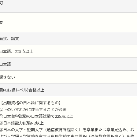
可
要
面接、論文
日本語、225点以上
日本語
課さない
要N2(2級レベル)合格以上
【出願資格の日本語に関するもの】
以下のいずれかに該当することが必要
①日本留学試験の日本語試験で225点以上
②日本語能力試験N2以上
③日本の大学・短期大学（通信教育課程除く）を卒業または卒業見込み、お
よび大学編入学資格を有する専修学校の専門課程（通信教育課程除く）を修