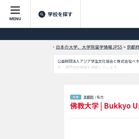
学校を探す
MENU
日本の大学、大学院留学情報JPSS
>
京都
公益財団法人アジア学生文化協会と株式会社ベネッセ
大・専門学校情報を掲載しています。
こちらでは佛教大学に関する詳細情報を記載し
設案内、アクセスなど外国人留学生に必要な情
京都府
/ 私立
佛教大学
|
Bukkyo Un