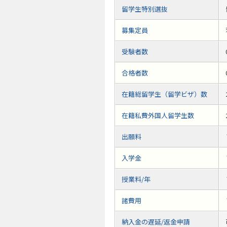
留学生特別選抜
募集定員
受験者数
合格者数
在籍総留学生（留学ビザ）数
在籍私費外国人留学生数
出願料
入学金
授業料/年
諸費用
納入金の遅延/返金申請