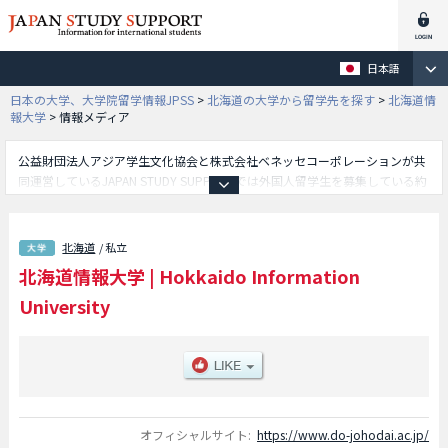
日本語
日本の大学、大学院留学情報JPSS
>
北海道の大学から留学先を探す
>
北海道情
報大学
>
情報メディア
公益財団法人アジア学生文化協会と株式会社ベネッセコーポレーションが共
同運営しているJAPAN STUDY SUPPORTでは外国人留学生を募集している約
1,300校の大学・大学院・短大・専門学校情報を掲載しています。
こちらでは北海道情報大学に関する詳細情報を記載しており、総合情報学部
や情報メディア学部等、学部別情報や、募集定員や合格者数など入試情報、
北海道
/ 私立
施設案内、アクセスなど外国人留学生に必要な情報を掲載しているので是非
北海道情報大学
|
Hokkaido Information
ご利用ください。
University
オフィシャルサイト:
https://www.do-johodai.ac.jp/