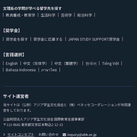
文理系の学問が学べる留学先を探す
教員養成・教育学
生活科学
芸術学
総合科学
【奨学金】
奨学金を探す
奨学金に応募する
JAPAN STUDY SUPPORT奨学金
【言語選択】
English
中文（简体字）
中文（繁體字）
한국어
Tiếng Việt
Bahasa Indonesia
ภาษาไทย
サイト運営者
当サイトは（公財）アジア学生文化協会と（株）ベネッセコーポレーションが共同運
営をしております。
公益財団法人アジア学生文化協会 国際教育支援事業部
〒113-8642 東京都文京区本駒込2-12-13
サイトコンセプト
お問い合わせ