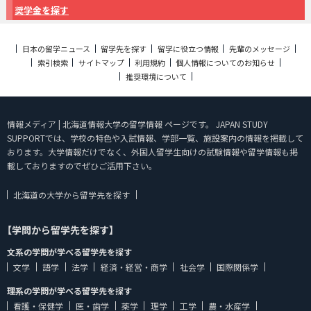
奨学金を探す
日本の留学ニュース
留学先を探す
留学に役立つ情報
先輩のメッセージ
索引検索
サイトマップ
利用規約
個人情報についてのお知らせ
推奨環境について
情報メディア | 北海道情報大学の留学情報 ページです。 JAPAN STUDY
SUPPORTでは、学校の特色や入試情報、学部一覧、施設案内の情報を掲載して
おります。大学情報だけでなく、外国人留学生向けの試験情報や留学情報も掲
載しておりますのでぜひご活用下さい。
北海道の大学から留学先を探す
【学問から留学先を探す】
文系の学問が学べる留学先を探す
文学
語学
法学
経済・経営・商学
社会学
国際関係学
理系の学問が学べる留学先を探す
看護・保健学
医・歯学
薬学
理学
工学
農・水産学