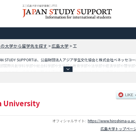
工 | 広島大学の留学情報 | JPSS
県の大学から留学先を探す
>
広島大学
>
工
N STUDY SUPPORTは、公益財団法人アジア学生文化協会と株式会社ベネッセ
学部国際共創学科学部や総合科学部や文学部や教育学部や法学部や経済学部や理学部
いますので、広島大学に関する留学情報をお探しの方は是非ご利用下さい。その他、
ます。
 University
オフィシャルサイト:
https://www.hiroshima-u.ac.
広島大学トップペー