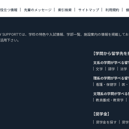
に役立つ情報
先輩のメッセージ
索引検索
サイトマップ
利用規約
 STUDY SUPPORTでは、学校の特色や入試情報、学部一覧、施設案内の情報を掲
活用下さい。
【学問から留学先を
文系の学問が学べる留
文学
語学
法学
理系の学問が学べる留
看護・保健学
医・
文理系の学問が学べる
教員養成・教育学
【奨学金】
奨学金を探す
奨学