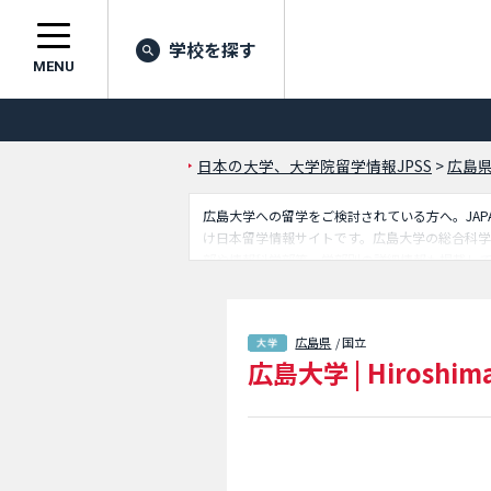
学校を探す
MENU
日本の大学、大学院留学情報JPSS
>
広島
広島大学への留学をご検討されている方へ。JAPA
け日本留学情報サイトです。広島大学の総合科
部や情報科学部等、学部別の詳細情報も掲載して
学・大学院・短大・専門学校情報も掲載してい
広島県
/ 国立
広島大学
|
Hiroshima