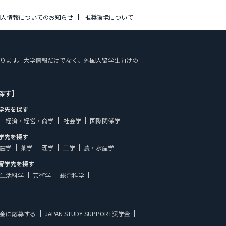
個人情報についてのお知らせ
推奨環境について
載しております。大学情報だけでなく、外国人留学生向けの
探す】
学先を探す
経済・経営・商学
社会学
国際関係学
学先を探す
歯学
薬学
理学
工学
農・水産学
留学先を探す
生活科学
芸術学
総合科学
金に応募する
JAPAN STUDY SUPPORT奨学金