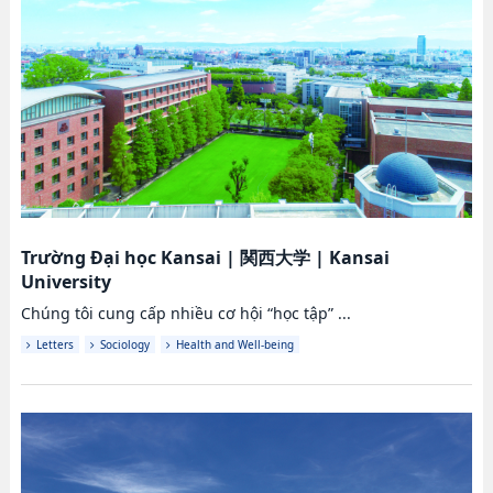
Trường Đại học Kansai
|
関西大学
|
Kansai
University
Chúng tôi cung cấp nhiều cơ hội “học tập” ...
Letters
Sociology
Health and Well-being