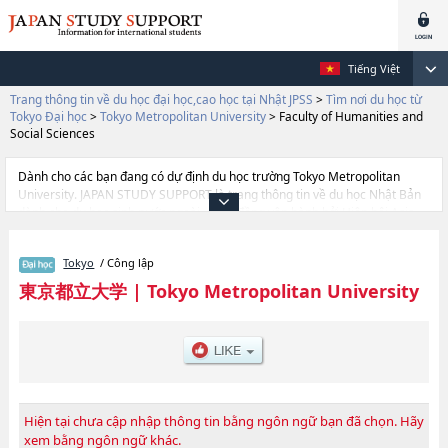
Tiếng Việt
Trang thông tin về du học đại học,cao học tại Nhật JPSS
>
Tìm nơi du học từ
Tokyo Đại học
>
Tokyo Metropolitan University
>
Faculty of Humanities and
Social Sciences
Dành cho các bạn đang có dự định du học trường Tokyo Metropolitan
University. JAPAN STUDY SUPPORT là trang thông tin về du học Nhật Bản
dành cho du học sinh nước ngoài, được đồng vận hành bởi Hiệp hội Asia
Gakusei Bunka và Công ty cổ phần Benesse Corporation. Trang này đăng
các thông tin Ngành Faculty of Humanities and Social ScienceshoặcNgành
Tokyo
/ Công lập
Faculty of Urban Environmental ScienceshoặcNgành Faculty of Systems
DesignhoặcNgành Faculty of LawhoặcNgành Faculty of Economics and
東京都立大学
|
Tokyo Metropolitan University
Business AdministrationhoặcNgành Faculty of SciencehoặcNgành Faculty
of Health Sciences của Tokyo Metropolitan University cũng như thông tin
chi tiết về từng ngành học, nên nếu bạn đang tìm hiểu thông tin du học liên
quan tới Tokyo Metropolitan University thì hãy sử dụng trang web
này.Ngoài ra còn có cả thông tin của khoảng 1.300 trường đại học, cao
học, trường đại học ngắn hạn, trường chuyên môn đang tiếp nhận du học
sinh.
Hiện tại chưa cập nhập thông tin bằng ngôn ngữ bạn đã chọn. Hãy
xem bằng ngôn ngữ khác.