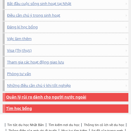
Bắt đầu cuộc sống sinh hoạt tại Nhật
Điều cần chú ý trong sinh hoạt
Đăng kí học bổng
Việc làm thêm
Visa (Thị thực)
Tham gia các hoạt động giao lưu
Phòng tư vấn
Những điều cần chú ý khi tốt nghiệp
Quản lý rủi ro dành cho người nước ngoài
Tìm học bổng
Tin tức du học Nhật Bản
Tìm kiếm nơi du học
Thông tin có ích về du học
Thông điệp của anh chị đi trước
Mục lục tìm kiếm
Sơ đồ của trang web