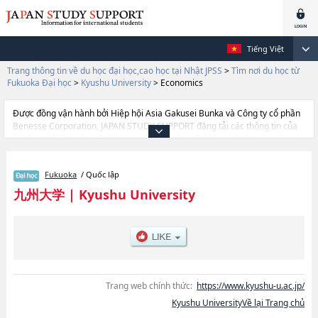
Tiếng Việt
Trang thông tin về du học đại học,cao học tại Nhật JPSS
>
Tìm nơi du học từ
Fukuoka Đại học
>
Kyushu University
>
Economics
Được đồng vận hành bởi Hiệp hội Asia Gakusei Bunka và Công ty cổ phần
Benesse Corporation, JAPAN STUDY SUPPORT đăng tải các thông tin của
khoảng 1.300 trường đại học, cao học, trường đại học ngắn hạn, trường
chuyên môn đang tiếp nhận du học sinh.
Tại đây có đăng các thông tin chi tiết về Kyushu University, và thông tin cần
Fukuoka
/ Quốc lập
thiết dành cho du học sinh, như là về các Ngành LettershoặcNgành
EducationhoặcNgành LawhoặcNgành EconomicshoặcNgành
九州大学
|
Kyushu University
ScienceshoặcNgành MedicinehoặcNgành DentistryhoặcNgành
Pharmaceutical ScienceshoặcNgành EngineeringhoặcNgành
AgriculturehoặcNgành DesignhoặcNgành International Undergraduate
Program (Engineering)hoặcNgành International Undergraduate Program
(Bioresource and Bioenvironment)hoặcNgành Interdisciplinary Science
and Innovation, thông tin về từng ngành học, thông tin liên quan đến thi
tuyển như số lượng tuyển sinh, số lượng trúng tuyển, cở sở trang thiết bị,
Trang web chính thức:
https://www.kyushu-u.ac.jp/
hướng dẫn địa điểm v.v...
Kyushu UniversityVề lại Trang chủ