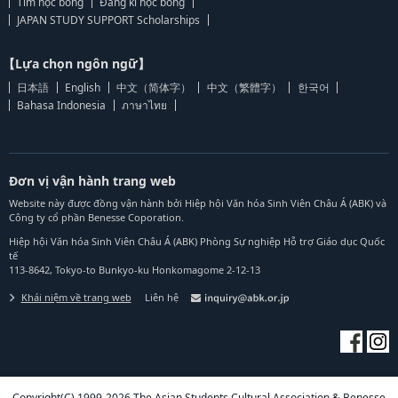
Tìm học bổng
Đăng kí học bổng
JAPAN STUDY SUPPORT Scholarships
【Lựa chọn ngôn ngữ】
日本語
English
中文（简体字）
中文（繁體字）
한국어
Bahasa Indonesia
ภาษาไทย
Đơn vị vận hành trang web
Website này được đồng vận hành bởi Hiệp hội Văn hóa Sinh Viên Châu Á (ABK) và
Công ty cổ phần Benesse Coporation.
Hiệp hội Văn hóa Sinh Viên Châu Á (ABK) Phòng Sự nghiệp Hỗ trợ Giáo dục Quốc
tế
113-8642, Tokyo-to Bunkyo-ku Honkomagome 2-12-13
Khái niệm về trang web
Liên hệ
Copyright(C) 1999-2026 The Asian Students Cultural Association & Benesse