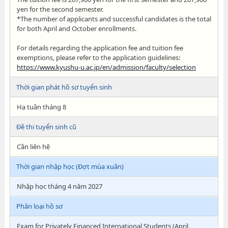
yen for the second semester.
*The number of applicants and successful candidates is the total
for both April and October enrollments.
For details regarding the application fee and tuition fee
exemptions, please refer to the application guidelines:
https://www.kyushu-u.ac.jp/en/admission/faculty/selection
Thời gian phát hồ sơ tuyển sinh
Hạ tuần tháng 8
Đề thi tuyển sinh cũ
Cần liên hệ
Thời gian nhập học (Đợt mùa xuân)
Nhập học tháng 4 năm 2027
Phân loại hồ sơ
Exam for Privately Financed International Students (April