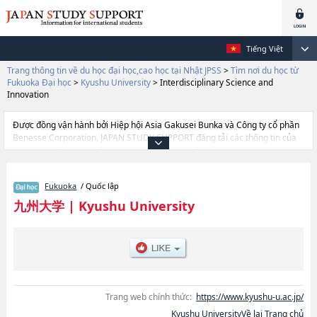
Tiếng Việt
Trang thông tin về du học đại học,cao học tại Nhật JPSS
>
Tìm nơi du học từ
Fukuoka Đại học
>
Kyushu University
>
Interdisciplinary Science and
Innovation
Được đồng vận hành bởi Hiệp hội Asia Gakusei Bunka và Công ty cổ phần
Benesse Corporation, JAPAN STUDY SUPPORT đăng tải các thông tin của
khoảng 1.300 trường đại học, cao học, trường đại học ngắn hạn, trường
chuyên môn đang tiếp nhận du học sinh.
Tại đây có đăng các thông tin chi tiết về Kyushu University, và thông tin cần
Fukuoka
/ Quốc lập
thiết dành cho du học sinh, như là về các Ngành LettershoặcNgành
EducationhoặcNgành LawhoặcNgành EconomicshoặcNgành
九州大学
|
Kyushu University
ScienceshoặcNgành MedicinehoặcNgành DentistryhoặcNgành
Pharmaceutical ScienceshoặcNgành EngineeringhoặcNgành
AgriculturehoặcNgành DesignhoặcNgành International Undergraduate
Program (Engineering)hoặcNgành International Undergraduate Program
(Bioresource and Bioenvironment)hoặcNgành Interdisciplinary Science
and Innovation, thông tin về từng ngành học, thông tin liên quan đến thi
tuyển như số lượng tuyển sinh, số lượng trúng tuyển, cở sở trang thiết bị,
Trang web chính thức:
https://www.kyushu-u.ac.jp/
hướng dẫn địa điểm v.v...
Kyushu UniversityVề lại Trang chủ