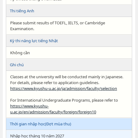
Thi tiếng Anh
Please submit results of TOEFL, IELTS, or Cambridge
Examination.
Kỳ thi năng lực tiếng Nhật
Không cần
Ghi chú
Classes at the university will be conducted mainly in Japanese.
For details, please refer to application guidelines.
https://www.kyushu-u.ac.jp/ja/admission/faculty/selection
For International Undergraduate Programs, please refer to
https://www.kyushu-
u.ac.jp/en/admission/faculty/foreign/foreign10
Thời gian nhập học(Đợt mùa thu)
Nhập học tháng 10 năm 2027