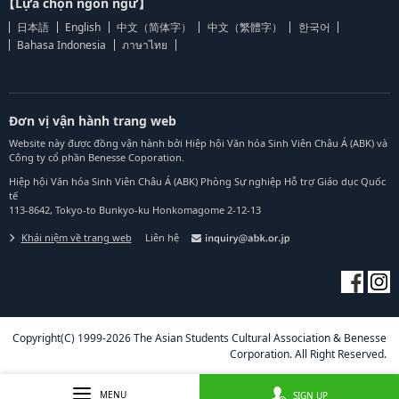
【Lựa chọn ngôn ngữ】
日本語
English
中文（简体字）
中文（繁體字）
한국어
Bahasa Indonesia
ภาษาไทย
Đơn vị vận hành trang web
Website này được đồng vận hành bởi Hiệp hội Văn hóa Sinh Viên Châu Á (ABK) và
Công ty cổ phần Benesse Coporation.
Hiệp hội Văn hóa Sinh Viên Châu Á (ABK) Phòng Sự nghiệp Hỗ trợ Giáo dục Quốc
tế
113-8642, Tokyo-to Bunkyo-ku Honkomagome 2-12-13
Khái niệm về trang web
Liên hệ
Copyright(C) 1999-2026 The Asian Students Cultural Association & Benesse
Corporation. All Right Reserved.
MENU
SIGN UP