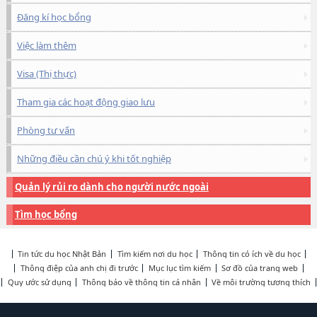
Đăng kí học bổng
Việc làm thêm
Visa (Thị thực)
Tham gia các hoạt động giao lưu
Phòng tư vấn
Những điều cần chú ý khi tốt nghiệp
Quản lý rủi ro dành cho người nước ngoài
Tìm học bổng
Tin tức du học Nhật Bản
Tìm kiếm nơi du học
Thông tin có ích về du học
Thông điệp của anh chị đi trước
Mục lục tìm kiếm
Sơ đồ của trang web
Quy ước sử dụng
Thông báo về thông tin cá nhân
Về môi trường tương thích