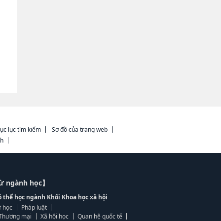
ục lục tìm kiếm
Sơ đồ của trang web
ch
từ ngành học】
ó thể học ngành Khối Khoa học xã hội
 học
Pháp luật
, Thương mại
Xã hội học
Quan hệ quốc tế