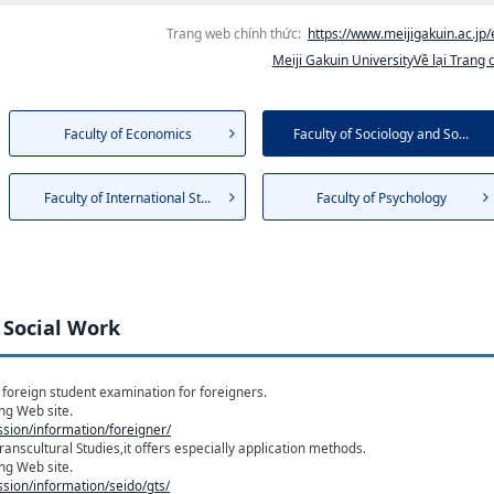
Trang web chính thức:
https://www.meijigakuin.ac.jp/
Meiji Gakuin UniversityVề lại Trang 
Faculty of Economics
Faculty of Sociology and So...
Faculty of International St...
Faculty of Psychology
 Social Work
 foreign student examination for foreigners.
ing Web site.
ssion/information/foreigner/
anscultural Studies,it offers especially application methods.
ing Web site.
ssion/information/seido/gts/