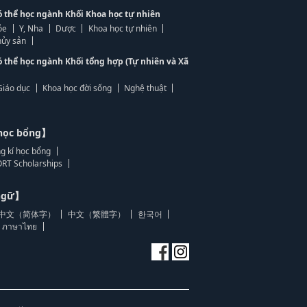
ó thể học ngành Khối Khoa học tự nhiên
ỏe
Y, Nha
Dược
Khoa học tự nhiên
ủy sản
ó thể học ngành Khối tổng hợp (Tự nhiên và Xã
Giáo dục
Khoa học đời sống
Nghệ thuật
học bổng】
g kí học bổng
RT Scholarships
 ngữ】
中文（简体字）
中文（繁體字）
한국어
ภาษาไทย