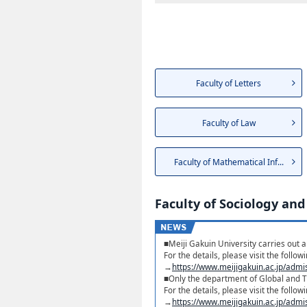
Faculty of Letters
Faculty of Law
Faculty of Mathematical Inf...
Faculty of Sociology and
■Meiji Gakuin University carries out a
For the details, please visit the follow
→
https://www.meijigakuin.ac.jp/admi
■Only the department of Global and Tr
For the details, please visit the follow
→
https://www.meijigakuin.ac.jp/admi