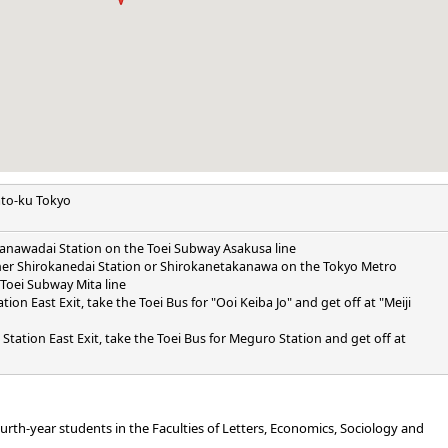
ato-ku Tokyo
anawadai Station on the Toei Subway Asakusa line
her Shirokanedai Station or Shirokanetakanawa on the Tokyo Metro
Toei Subway Mita line
ion East Exit, take the Toei Bus for "Ooi Keiba Jo" and get off at "Meiji
tation East Exit, take the Toei Bus for Meguro Station and get off at
urth-year students in the Faculties of Letters, Economics, Sociology and