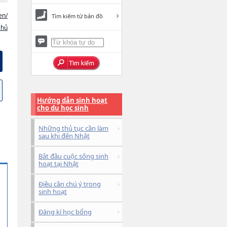
en/
Tìm kiếm từ bản đồ
chủ
Hướng dẫn sinh hoạt
cho du học sinh
Những thủ tục cần làm
sau khi đến Nhật
Bắt đầu cuộc sống sinh
hoạt tại Nhật
Điều cần chú ý trong
sinh hoạt
Đăng kí học bổng