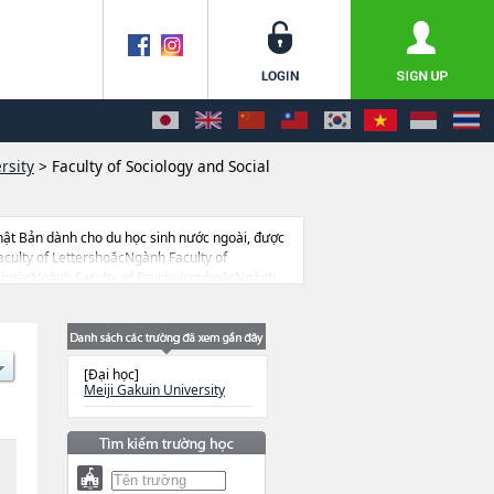
rsity
>
Faculty of Sociology and Social
hật Bản dành cho du học sinh nước ngoài, được
culty of LettershoặcNgành Faculty of
eshoặcNgành Faculty of PsychologyhoặcNgành
tìm hiểu thông tin du học liên quan tới Meiji
 đại học ngắn hạn, trường chuyên môn đang tiếp
[Đại học]
Meiji Gakuin University