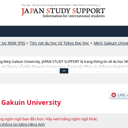
Truy cập | Faculty of Sociology and Social Work | Meiji Gakuin University | J...
 tại Nhật JPSS
>
Tìm nơi du học từ Tokyo Đại học
>
Meiji Gakuin Unive
g Meiji Gakuin University. JAPAN STUDY SUPPORT là trang thông tin về du học N
 và Công ty cổ phần Benesse Corporation. Trang này đăng các thông tin Ngành Fa
Social WorkhoặcNgành Faculty of LawhoặcNgành Faculty of International Studi
akuin University cũng như thông tin chi tiết về từng ngành học, nên nếu bạn đang 
y.Ngoài ra còn có cả thông tin của khoảng 1.300 trường đại học, cao học, trường
i Gakuin University
bằng ngôn ngữ bạn đã chọn. Hãy xem bằng ngôn ngữ khác.
 thông tin bằng tiếng Anh