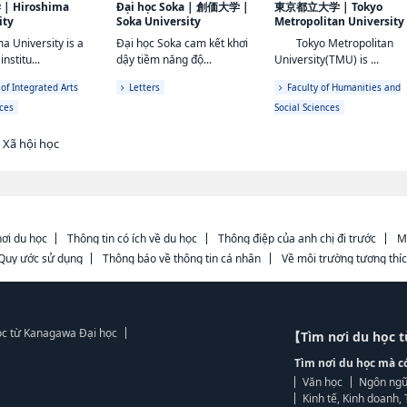
学
|
Hiroshima
Đại học Soka
|
創価大学
|
東京都立大学
|
Tokyo
ity
Soka University
Metropolitan University
a University is a
Đại học Soka cam kết khơi
Tokyo Metropolitan
institu...
dậy tiềm năng độ...
University(TMU) is ...
 of Integrated Arts
Letters
Faculty of Humanities and
ces
Social Sciences
 Xã hội học
ơi du học
Thông tin có ích về du học
Thông điệp của anh chị đi trước
M
Quy ước sử dụng
Thông báo về thông tin cá nhân
Về môi trường tương thí
ọc từ Kanagawa Đại học
【Tìm nơi du học 
Tìm nơi du học mà c
Văn học
Ngôn ngữ
Kinh tế, Kinh doanh