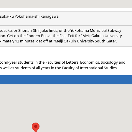
tsuka-ku Yokohama-shi Kanagawa
okosuka, or Shonan-Shinjuku lines, or the Yokohama Municipal Subway
ion. Get on the Enoden Bus at the East Exit for "Meiji Gakuin University
imately 12 minutes, get off at "Meiji Gakuin University South Gate".
econd-year students in the Faculties of Letters, Economics, Sociology and
well as students of all years in the Faculty of International Studies.