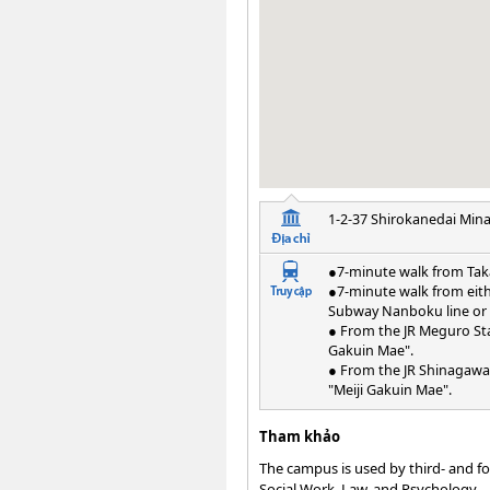
1-2-37 Shirokanedai Min
●7-minute walk from Tak
●7-minute walk from eit
Subway Nanboku line or 
● From the JR Meguro Stat
Gakuin Mae".
● From the JR Shinagawa S
"Meiji Gakuin Mae".
Tham khảo
The campus is used by third- and fo
Social Work, Law, and Psychology.