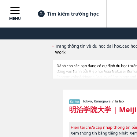
Tìm kiếm trường học
MENU
Trang thông tin về du học đại học,cao học
Work
Dành cho các bạn đang có dự định du học trườn
đồng vận hành bởi Hiệp hội Asia Gakusei Bunka
EconomicshoặcNgành Faculty of Sociology and 
Faculty of Mathematical Informatics của Meiji G
Gakuin University thì hãy sử dụng trang web nà
nhận du học sinh.
Tokyo
,
Kanagawa
/ Tư lập
明治学院大学
|
Meij
Hiện tại chưa cập nhập thông tin 
Xem thông tin bằng tiếng Nhật
Xem