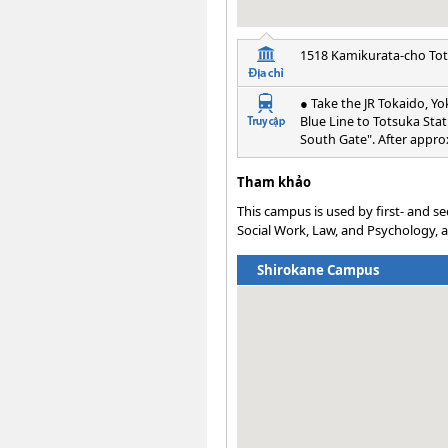
1518 Kamikurata-cho To
● Take the JR Tokaido, Y
Blue Line to Totsuka Stat
South Gate". After approx
Tham khảo
This campus is used by first- and s
Social Work, Law, and Psychology, as 
Shirokane Campus