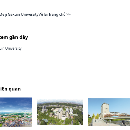
Meiji Gakuin UniversityVề lại Trang chủ >>
xem gần đây
uin University
liên quan