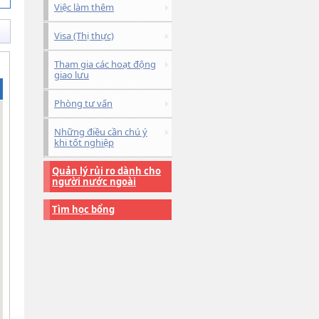
Việc làm thêm
Visa (Thị thực)
Tham gia các hoạt động
giao lưu
Phòng tư vấn
Những điều cần chú ý
khi tốt nghiệp
Quản lý rủi ro dành cho
người nước ngoài
Tìm học bổng