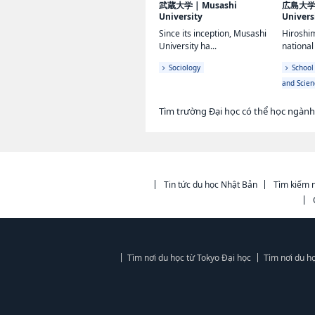
武蔵大学
|
Musashi
広島大
University
Univers
Since its inception, Musashi
Hiroshim
University ha...
national 
Sociology
School
and Scien
Tìm trường Đại học có thể học ngành
Tin tức du học Nhật Bản
Tìm kiếm n
Tìm nơi du học từ Tokyo Đại học
Tìm nơi du h