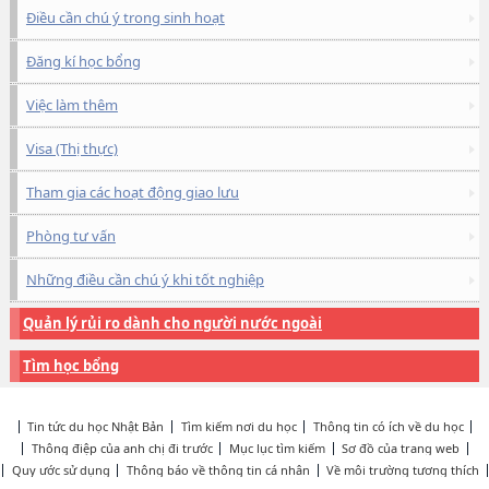
Điều cần chú ý trong sinh hoạt
Đăng kí học bổng
Việc làm thêm
Visa (Thị thực)
Tham gia các hoạt động giao lưu
Phòng tư vấn
Những điều cần chú ý khi tốt nghiệp
Quản lý rủi ro dành cho người nước ngoài
Tìm học bổng
Tin tức du học Nhật Bản
Tìm kiếm nơi du học
Thông tin có ích về du học
Thông điệp của anh chị đi trước
Mục lục tìm kiếm
Sơ đồ của trang web
Quy ước sử dụng
Thông báo về thông tin cá nhân
Về môi trường tương thích