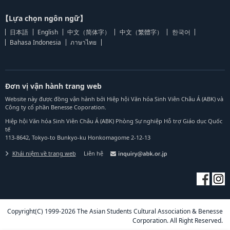
【Lựa chọn ngôn ngữ】
日本語
English
中文（简体字）
中文（繁體字）
한국어
Bahasa Indonesia
ภาษาไทย
Đơn vị vận hành trang web
Website này được đồng vận hành bởi Hiệp hội Văn hóa Sinh Viên Châu Á (ABK) và
Công ty cổ phần Benesse Coporation.
Hiệp hội Văn hóa Sinh Viên Châu Á (ABK) Phòng Sự nghiệp Hỗ trợ Giáo dục Quốc
tế
113-8642, Tokyo-to Bunkyo-ku Honkomagome 2-12-13
Khái niệm về trang web
Liên hệ
Copyright(C) 1999-2026 The Asian Students Cultural Association & Benesse
Corporation. All Right Reserved.