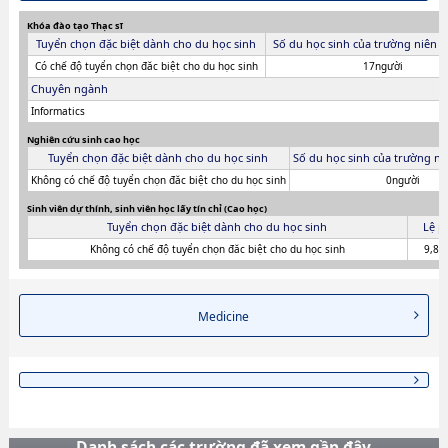
Khóa đào tạo Thạc sĩ
Tuyển chọn đặc biệt dành cho du học sinh
Số du học sinh của trường niên 
Có chế độ tuyển chọn đăc biệt cho du học sinh
17người
Chuyên ngành
Informatics
Nghiên cứu sinh cao học
Tuyển chọn đặc biệt dành cho du học sinh
Số du học sinh của trường ni
Không có chế độ tuyển chọn đăc biệt cho du học sinh
0người
Sinh viên dự thính, sinh viên học lấy tín chỉ (Cao học)
Tuyển chọn đặc biệt dành cho du học sinh
Lệ ph
Không có chế độ tuyển chọn đăc biệt cho du học sinh
9,80
Medicine
Danh sách các trường đã xem gần đây