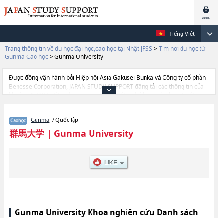
Tiếng Việt
Trang thông tin về du học đại học,cao học tại Nhật JPSS
>
Tìm nơi du học từ
Gunma Cao học
>
Gunma University
Được đồng vận hành bởi Hiệp hội Asia Gakusei Bunka và Công ty cổ phần
Benesse Corporation, JAPAN STUDY SUPPORT đăng tải các thông tin của
khoảng 1.300 trường đại học, cao học, trường đại học ngắn hạn, trường
chuyên môn đang tiếp nhận du học sinh.
Tại đây có đăng các thông tin chi tiết về Gunma University, và thông tin
Gunma
/ Quốc lập
cần thiết dành cho du học sinh, như là về các EducationhoặcScience and
TechnologyhoặcGraduate School of InformaticshoặcMedicinehoặc, thông
群馬大学
|
Gunma University
tin về từng khoa nghiên cứu, thông tin liên quan đến thi tuyển như số
lượng tuyển sinh, số lượng trúng tuyển, cở sở trang thiết bị, hướng dẫn địa
điểm v.v...
Gunma University Khoa nghiên cứu Danh sách