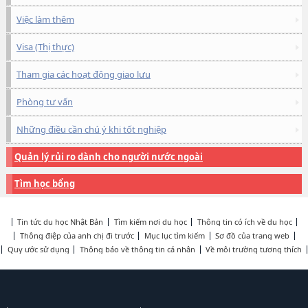
Việc làm thêm
Visa (Thị thực)
Tham gia các hoạt động giao lưu
Phòng tư vấn
Những điều cần chú ý khi tốt nghiệp
Quản lý rủi ro dành cho người nước ngoài
Tìm học bổng
Tin tức du học Nhật Bản
Tìm kiếm nơi du học
Thông tin có ích về du học
Thông điệp của anh chị đi trước
Mục lục tìm kiếm
Sơ đồ của trang web
Quy ước sử dụng
Thông báo về thông tin cá nhân
Về môi trường tương thích