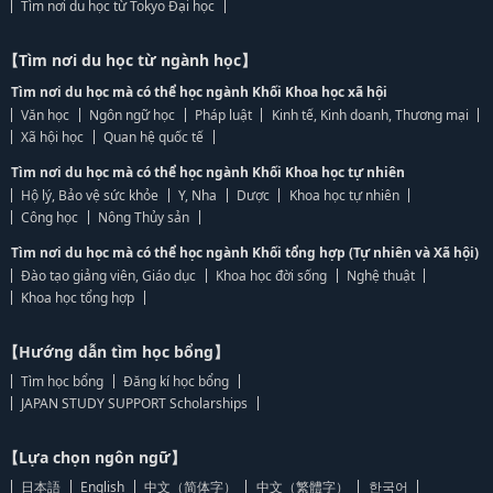
Tìm nơi du học từ Tokyo Đại học
【Tìm nơi du học từ ngành học】
Tìm nơi du học mà có thể học ngành Khối Khoa học xã hội
Văn học
Ngôn ngữ học
Pháp luật
Kinh tế, Kinh doanh, Thương mại
Xã hội học
Quan hệ quốc tế
Tìm nơi du học mà có thể học ngành Khối Khoa học tự nhiên
Hộ lý, Bảo vệ sức khỏe
Y, Nha
Dược
Khoa học tự nhiên
Công học
Nông Thủy sản
Tìm nơi du học mà có thể học ngành Khối tổng hợp (Tự nhiên và Xã hội)
Đào tạo giảng viên, Giáo dục
Khoa học đời sống
Nghệ thuật
Khoa học tổng hợp
【Hướng dẫn tìm học bổng】
Tìm học bổng
Đăng kí học bổng
JAPAN STUDY SUPPORT Scholarships
【Lựa chọn ngôn ngữ】
日本語
English
中文（简体字）
中文（繁體字）
한국어