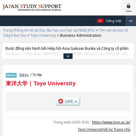
Tiếng Việt
Trang thông tin về du học đại học,cao học tại Nhật JPSS
>
Tìm nơi du học từ
Tokyo Đại học
>
Toyo University
>
Business Administration
Được đồng vận hành bởi Hiệp hội Asia Gakusei Bunka và Công ty cổ phần
Benesse Corporation, JAPAN STUDY SUPPORT đăng tải các thông tin của
khoảng 1.300 trường đại học, cao học, trường đại học ngắn hạn, trường
chuyên môn đang tiếp nhận du học sinh.
Tại đây có đăng các thông tin chi tiết về Toyo University, và thông tin cần
Tokyo
/ Tư lập
thiết dành cho du học sinh, như là về các Ngành LiteraturehoặcNgành
EconomicshoặcNgành Business AdministrationhoặcNgành
東洋大学
|
Toyo University
LawhoặcNgành SociologyhoặcNgành Global and Regional
StudieshoặcNgành Life ScienceshoặcNgành Design for Welfare
SocietyhoặcNgành Science and EngineeringhoặcNgành Information
Science and ArtshoặcNgành Food and Nutritional ScienceshoặcNgành
Information Networking for Innovation and DesignhoặcNgành
International Tourism ManagementhoặcNgành Health and Sports
Sciences, thông tin về từng ngành học, thông tin liên quan đến thi tuyển
Trang web chính thức:
https://www.toyo.ac.jp/
như số lượng tuyển sinh, số lượng trúng tuyển, cở sở trang thiết bị, hướng
Toyo UniversityVề lại Trang chủ
dẫn địa điểm v.v...