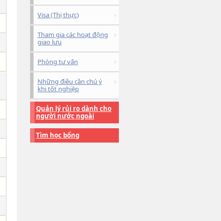
Visa (Thị thực)
Tham gia các hoạt động
giao lưu
Phòng tư vấn
Những điều cần chú ý
khi tốt nghiệp
Quản lý rủi ro dành cho
người nước ngoài
Tìm học bổng