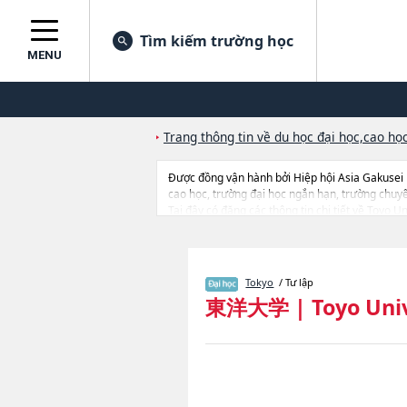
Tìm kiếm trường học
MENU
Trang thông tin về du học đại học,cao học
Được đồng vận hành bởi Hiệp hội Asia Gakusei
cao học, trường đại học ngắn hạn, trường chuy
Tại đây có đăng các thông tin chi tiết về Toyo
AdministrationhoặcNgành LawhoặcNgành Socio
Science and EngineeringhoặcNgành Informatio
DesignhoặcNgành International Tourism Manage
tuyển sinh, số lượng trúng tuyển, cở sở trang thi
Tokyo
/ Tư lập
東洋大学
|
Toyo Uni