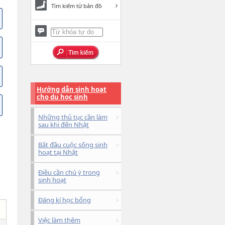
Tìm kiếm từ bản đồ
Hướng dẫn sinh hoạt
cho du học sinh
Những thủ tục cần làm
sau khi đến Nhật
Bắt đầu cuộc sống sinh
hoạt tại Nhật
Điều cần chú ý trong
sinh hoạt
Đăng kí học bổng
Việc làm thêm