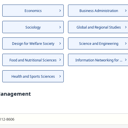
Economics
Business Administration
Sociology
Global and Regional Studies
Design for Welfare Society
Science and Engineering
Food and Nutritional Sciences
Information Networking for ...
Health and Sports Sciences
 Management
112-8606