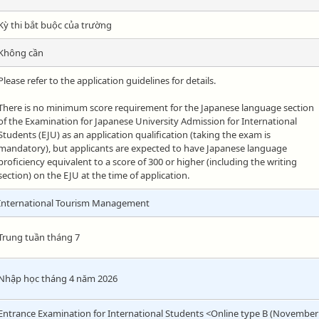
Kỳ thi bắt buộc của trường
Không cần
Please refer to the application guidelines for details.
There is no minimum score requirement for the Japanese language section
of the Examination for Japanese University Admission for International
Students (EJU) as an application qualification (taking the exam is
mandatory), but applicants are expected to have Japanese language
proficiency equivalent to a score of 300 or higher (including the writing
section) on the EJU at the time of application.
International Tourism Management
Trung tuần tháng 7
Nhập học tháng 4 năm 2026
Entrance Examination for International Students <Online type B (November