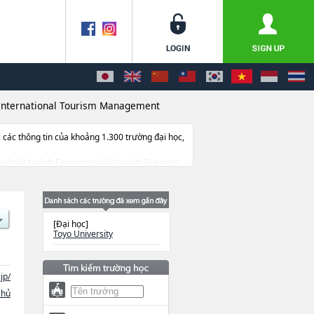
International Tourism Management
ác thông tin của khoảng 1.300 trường đại học,
iteraturehoặcNgành EconomicshoặcNgành Business
 Design for Welfare SocietyhoặcNgành
ion Networking for Innovation and
tin liên quan đến thi tuyển như số lượng
[Đại học]
Toyo University
jp/
chủ