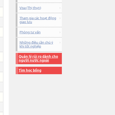
Visa (Thị thực)
Tham gia các hoạt động
giao lưu
Phòng tư vấn
Những điều cần chú ý
khi tốt nghiệp
Quản lý rủi ro dành cho
người nước ngoài
Tìm học bổng