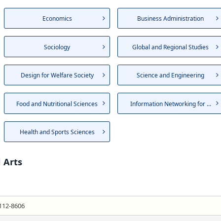
Economics
Business Administration
Sociology
Global and Regional Studies
Design for Welfare Society
Science and Engineering
Food and Nutritional Sciences
Information Networking for ...
Health and Sports Sciences
 Arts
112-8606