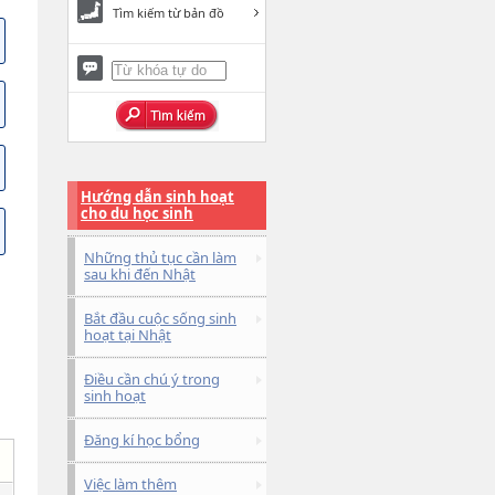
Tìm kiếm từ bản đồ
Hướng dẫn sinh hoạt
cho du học sinh
Những thủ tục cần làm
sau khi đến Nhật
Bắt đầu cuộc sống sinh
hoạt tại Nhật
Điều cần chú ý trong
sinh hoạt
Đăng kí học bổng
Việc làm thêm