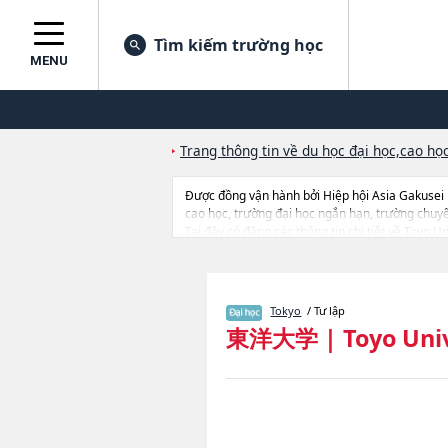
Tìm kiếm trường học
MENU
Trang thông tin về du học đại học,cao học
Được đồng vận hành bởi Hiệp hội Asia Gakusei
cao học, trường đại học ngắn hạn, trường chuy
Tại đây có đăng các thông tin chi tiết về Toyo
AdministrationhoặcNgành LawhoặcNgành Socio
Science and EngineeringhoặcNgành Informatio
DesignhoặcNgành International Tourism Manage
tuyển sinh, số lượng trúng tuyển, cở sở trang thi
Tokyo
/ Tư lập
東洋大学
|
Toyo Uni