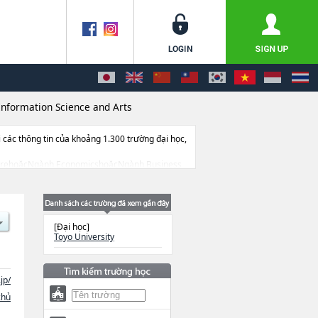
Information Science and Arts
ác thông tin của khoảng 1.300 trường đại học,
iteraturehoặcNgành EconomicshoặcNgành Business
 Design for Welfare SocietyhoặcNgành
ion Networking for Innovation and
tin liên quan đến thi tuyển như số lượng
[Đại học]
Toyo University
jp/
chủ