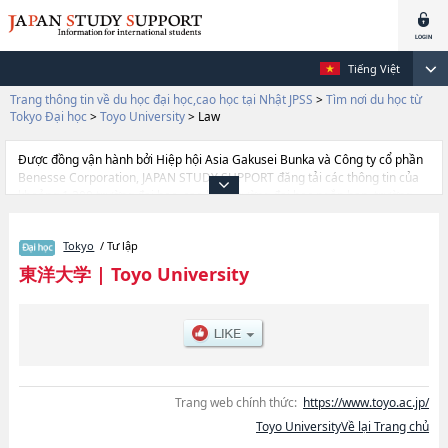
Tiếng Việt
Trang thông tin về du học đại học,cao học tại Nhật JPSS
>
Tìm nơi du học từ
Tokyo Đại học
>
Toyo University
>
Law
Được đồng vận hành bởi Hiệp hội Asia Gakusei Bunka và Công ty cổ phần
Benesse Corporation, JAPAN STUDY SUPPORT đăng tải các thông tin của
khoảng 1.300 trường đại học, cao học, trường đại học ngắn hạn, trường
chuyên môn đang tiếp nhận du học sinh.
Tại đây có đăng các thông tin chi tiết về Toyo University, và thông tin cần
Tokyo
/ Tư lập
thiết dành cho du học sinh, như là về các Ngành LiteraturehoặcNgành
EconomicshoặcNgành Business AdministrationhoặcNgành
東洋大学
|
Toyo University
LawhoặcNgành SociologyhoặcNgành Global and Regional
StudieshoặcNgành Life ScienceshoặcNgành Design for Welfare
SocietyhoặcNgành Science and EngineeringhoặcNgành Information
Science and ArtshoặcNgành Food and Nutritional ScienceshoặcNgành
Information Networking for Innovation and DesignhoặcNgành
International Tourism ManagementhoặcNgành Health and Sports
Sciences, thông tin về từng ngành học, thông tin liên quan đến thi tuyển
Trang web chính thức:
https://www.toyo.ac.jp/
như số lượng tuyển sinh, số lượng trúng tuyển, cở sở trang thiết bị, hướng
Toyo UniversityVề lại Trang chủ
dẫn địa điểm v.v...