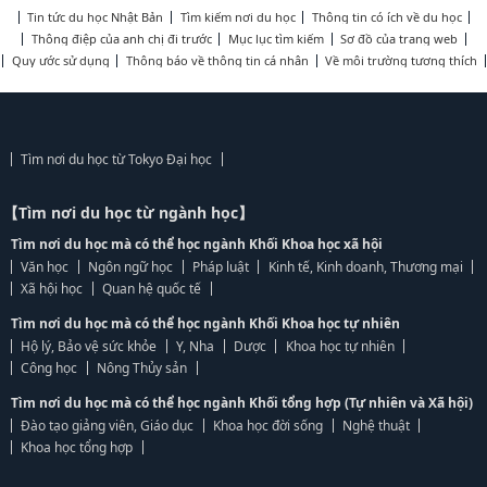
Tin tức du học Nhật Bản
Tìm kiếm nơi du học
Thông tin có ích về du học
Thông điệp của anh chị đi trước
Mục lục tìm kiếm
Sơ đồ của trang web
Quy ước sử dụng
Thông báo về thông tin cá nhân
Về môi trường tương thích
Tìm nơi du học từ Tokyo Đại học
【Tìm nơi du học từ ngành học】
Tìm nơi du học mà có thể học ngành Khối Khoa học xã hội
Văn học
Ngôn ngữ học
Pháp luật
Kinh tế, Kinh doanh, Thương mại
Xã hội học
Quan hệ quốc tế
Tìm nơi du học mà có thể học ngành Khối Khoa học tự nhiên
Hộ lý, Bảo vệ sức khỏe
Y, Nha
Dược
Khoa học tự nhiên
Công học
Nông Thủy sản
Tìm nơi du học mà có thể học ngành Khối tổng hợp (Tự nhiên và Xã hội)
Đào tạo giảng viên, Giáo dục
Khoa học đời sống
Nghệ thuật
Khoa học tổng hợp