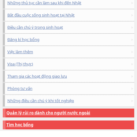
Những thủ tục cần làm sau khi đến Nhật
Bắt đầu cuộc sống sinh hoạt tại Nhật
Điều cần chú ý trong sinh hoạt
Đăng kí học bổng
Việc làm thêm
Visa (Thị thực)
Tham gia các hoạt động giao lưu
Phòng tư vấn
Những điều cần chú ý khi tốt nghiệp
Quản lý rủi ro dành cho người nước ngoài
Tìm học bổng