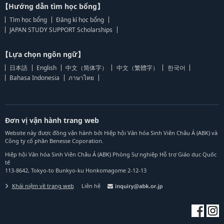
【Hướng dẫn tìm học bổng】
Tìm học bổng
Đăng kí học bổng
JAPAN STUDY SUPPORT Scholarships
【Lựa chọn ngôn ngữ】
日本語
English
中文（简体字）
中文（繁體字）
한국어
Bahasa Indonesia
ภาษาไทย
Đơn vị vận hành trang web
Website này được đồng vận hành bởi Hiệp hội Văn hóa Sinh Viên Châu Á (ABK) và
Công ty cổ phần Benesse Coporation.
Hiệp hội Văn hóa Sinh Viên Châu Á (ABK) Phòng Sự nghiệp Hỗ trợ Giáo dục Quốc
tế
113-8642, Tokyo-to Bunkyo-ku Honkomagome 2-12-13
Khái niệm về trang web
Liên hệ