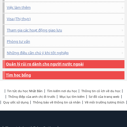
Việc làm thêm
Visa (Thị thực)
Tham gia các hoạt động giao lưu
Phòng tư vấn
Những điều cần chú ý khi tốt nghiệp
Quản lý rủi ro dành cho người nước ngoài
Tìm học bổng
Tin tức du học Nhật Bản
Tìm kiếm nơi du học
Thông tin có ích về du học
Thông điệp của anh chị đi trước
Mục lục tìm kiếm
Sơ đồ của trang web
Quy ước sử dụng
Thông báo về thông tin cá nhân
Về môi trường tương thích