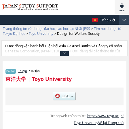
Tiếng Việt
Trang thông tin về du học đại học,cao học tại Nhật JPSS
>
Tìm nơi du học từ
Tokyo Đại học
>
Toyo University
>
Design for Welfare Society
Được đồng vận hành bởi Hiệp hội Asia Gakusei Bunka và Công ty cổ phần
Benesse Corporation, JAPAN STUDY SUPPORT đăng tải các thông tin của
khoảng 1.300 trường đại học, cao học, trường đại học ngắn hạn, trường
chuyên môn đang tiếp nhận du học sinh.
Tại đây có đăng các thông tin chi tiết về Toyo University, và thông tin cần
Tokyo
/ Tư lập
thiết dành cho du học sinh, như là về các Ngành LiteraturehoặcNgành
EconomicshoặcNgành Business AdministrationhoặcNgành
東洋大学
|
Toyo University
LawhoặcNgành SociologyhoặcNgành Global and Regional
StudieshoặcNgành Life ScienceshoặcNgành Design for Welfare
SocietyhoặcNgành Science and EngineeringhoặcNgành Information
Science and ArtshoặcNgành Food and Nutritional ScienceshoặcNgành
Information Networking for Innovation and DesignhoặcNgành
International Tourism ManagementhoặcNgành Health and Sports
Sciences, thông tin về từng ngành học, thông tin liên quan đến thi tuyển
Trang web chính thức:
https://www.toyo.ac.jp/
như số lượng tuyển sinh, số lượng trúng tuyển, cở sở trang thiết bị, hướng
Toyo UniversityVề lại Trang chủ
dẫn địa điểm v.v...