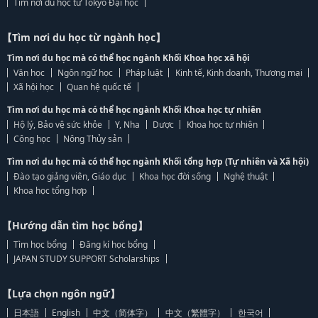
Tìm nơi du học từ Tokyo Đại học
【Tìm nơi du học từ ngành học】
Tìm nơi du học mà có thể học ngành Khối Khoa học xã hội
Văn học
Ngôn ngữ học
Pháp luật
Kinh tế, Kinh doanh, Thương mại
Xã hội học
Quan hệ quốc tế
Tìm nơi du học mà có thể học ngành Khối Khoa học tự nhiên
Hộ lý, Bảo vệ sức khỏe
Y, Nha
Dược
Khoa học tự nhiên
Công học
Nông Thủy sản
Tìm nơi du học mà có thể học ngành Khối tổng hợp (Tự nhiên và Xã hội)
Đào tạo giảng viên, Giáo dục
Khoa học đời sống
Nghệ thuật
Khoa học tổng hợp
【Hướng dẫn tìm học bổng】
Tìm học bổng
Đăng kí học bổng
JAPAN STUDY SUPPORT Scholarships
【Lựa chọn ngôn ngữ】
日本語
English
中文（简体字）
中文（繁體字）
한국어