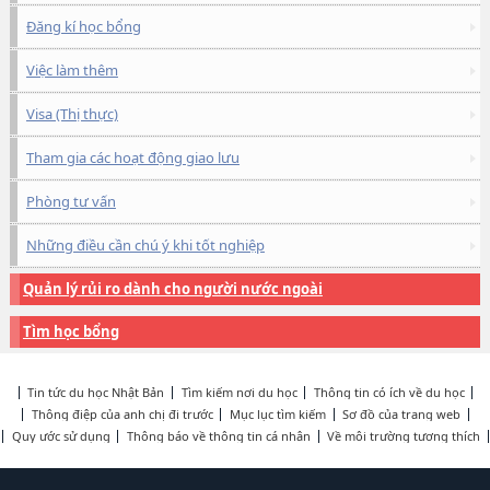
Đăng kí học bổng
Việc làm thêm
Visa (Thị thực)
Tham gia các hoạt động giao lưu
Phòng tư vấn
Những điều cần chú ý khi tốt nghiệp
Quản lý rủi ro dành cho người nước ngoài
Tìm học bổng
Tin tức du học Nhật Bản
Tìm kiếm nơi du học
Thông tin có ích về du học
Thông điệp của anh chị đi trước
Mục lục tìm kiếm
Sơ đồ của trang web
Quy ước sử dụng
Thông báo về thông tin cá nhân
Về môi trường tương thích