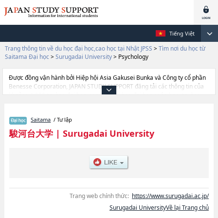
Tiếng Việt
Trang thông tin về du học đại học,cao học tại Nhật JPSS
>
Tìm nơi du học từ
Saitama Đại học
>
Surugadai University
>
Psychology
Được đồng vận hành bởi Hiệp hội Asia Gakusei Bunka và Công ty cổ phần
Benesse Corporation, JAPAN STUDY SUPPORT đăng tải các thông tin của
khoảng 1.300 trường đại học, cao học, trường đại học ngắn hạn, trường
chuyên môn đang tiếp nhận du học sinh.
Tại đây có đăng các thông tin chi tiết về Surugadai University, và thông tin
Saitama
/ Tư lập
cần thiết dành cho du học sinh, như là về các Ngành LawhoặcNgành
Economics and ManagementhoặcNgành Media and Information
駿河台大学
|
Surugadai University
ResourceshoặcNgành PsychologyhoặcNgành Sports Sciences, thông tin
về từng ngành học, thông tin liên quan đến thi tuyển như số lượng tuyển
sinh, số lượng trúng tuyển, cở sở trang thiết bị, hướng dẫn địa điểm v.v...
Trang web chính thức:
https://www.surugadai.ac.jp/
Surugadai UniversityVề lại Trang chủ