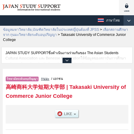
ภาษาไทย
ข้อมูลมหาวิทยาลัย,บัณฑิตวิทยาลัยในประเทศญี่ปุ่นต้องที่ JPSS
>
เลือกสถานศึกษา
จาก กุนมะวิทยาลัยระดับอนุปริญญา
>
Takasaki University of Commerce Junior
College
JAPAN STUDY SUPPORTซึ่งดำเนินงานร่วมกันของ The Asian Students
Cultural Association และ Benesse Corporationให้ข้อมูลของสถาบันการศึกษา
ระดับมหาวิทยาลัย・บัณฑิตวิทยาลัย・วิทยาลัยระดับอนุปริญญา・วิทยาลัย
อาชีวศึกษากว่า1,300 แห่งที่กำลังเปิดรับสมัครนักศึกษาต่างชาติอยู่ ที่นี่จะให้
ข้อมูลรายละเอียดเกี่ยวกับTakasaki University of Commerce Junior
กุนมะ
/ เอกชน
College,ข้อมูลจำเป็นสำหรับนักศึกษาต่างชาติเช่นข้อมูลของแต่ละคณะ,ข้อมูล
การสอบคัดเลือกเข้าศึกษาเช่นจำนวนคนที่รับสมัครหรือจำนวนคนที่ผ่านการสอบ
高崎商科大学短期大学部
|
Takasaki University of
คัดเลือกเป็นต้น,แนะนำสถานที่,การเดินทางเป็นต้นไว้ด้วยดังนั้นขอเชิญใช้บริการ
Commerce Junior College
ค้นหาข้อมูลตามอัธยาศัย