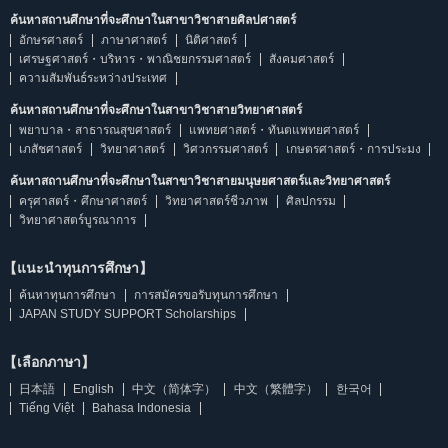
ค้นหาสถานศึกษาที่จะศึกษาในสาขาวิชาสายศิลปศาสตร์
อักษรศาสตร์
ภาษาศาสตร์
นิติศาสตร์
เศรษฐศาสตร์・บริหาร・พาณิชยกรรมศาสตร์
สังคมศาสตร์
ความสัมพันธ์ระหว่างประเทศ
ค้นหาสถานศึกษาที่จะศึกษาในสาขาวิชาสายวิทยาศาสตร์
พยาบาล・สาธารณสุขศาสตร์
แพทยศาสตร์・ทันตแพทยศาสตร์
เภสัชศาสตร์
วิทยาศาสตร์
วิศวกรรมศาสตร์
เกษตรศาสตร์・การประมง
ค้นหาสถานศึกษาที่จะศึกษาในสาขาวิชาสายมนุษยศาสตร์และวิทยาศาสตร์
ครุศาสตร์・ศึกษาศาสตร์
วิทยาศาสตร์ชีวภาพ
ศิลปกรรม
วิทยาศาสตร์บูรณาการ
【แนะนำทุนการศึกษา】
ค้นหาทุนการศึกษา
การสมัครขอรับทุนการศึกษา
JAPAN STUDY SUPPORT Scholarships
【เลือกภาษา】
日本語
English
中文（简体字）
中文（繁體字）
한국어
Tiếng Việt
Bahasa Indonesia