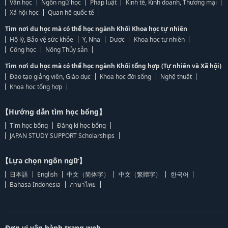
Văn học
Ngôn ngữ học
Pháp luật
Kinh tế, Kinh doanh, Thương mại
Xã hội học
Quan hệ quốc tế
Tìm nơi du học mà có thể học ngành Khối Khoa học tự nhiên
Hộ lý, Bảo vệ sức khỏe
Y, Nha
Dược
Khoa học tự nhiên
Công học
Nông Thủy sản
Tìm nơi du học mà có thể học ngành Khối tổng hợp (Tự nhiên và Xã hội)
Đào tạo giảng viên, Giáo dục
Khoa học đời sống
Nghệ thuật
Khoa học tổng hợp
【Hướng dẫn tìm học bổng】
Tìm học bổng
Đăng kí học bổng
JAPAN STUDY SUPPORT Scholarships
【Lựa chọn ngôn ngữ】
日本語
English
中文（简体字）
中文（繁體字）
한국어
Bahasa Indonesia
ภาษาไทย
Đơn vị vận hành trang web