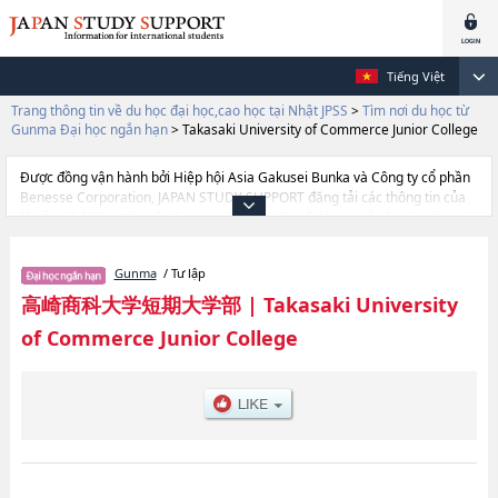
Tiếng Việt
Trang thông tin về du học đại học,cao học tại Nhật JPSS
>
Tìm nơi du học từ
Gunma Đại học ngắn hạn
>
Takasaki University of Commerce Junior College
Được đồng vận hành bởi Hiệp hội Asia Gakusei Bunka và Công ty cổ phần
Benesse Corporation, JAPAN STUDY SUPPORT đăng tải các thông tin của
khoảng 1.300 trường đại học, cao học, trường đại học ngắn hạn, trường
chuyên môn đang tiếp nhận du học sinh.
Tại đây có đăng các thông tin chi tiết về Takasaki University of Commerce
Gunma
/ Tư lập
Junior College, và thông tin cần thiết dành cho du học sinh, như là về các
Ngành Business Administration, thông tin về từng ngành học, thông tin
高崎商科大学短期大学部
|
Takasaki University
liên quan đến thi tuyển như số lượng tuyển sinh, số lượng trúng tuyển, cở
of Commerce Junior College
sở trang thiết bị, hướng dẫn địa điểm v.v...