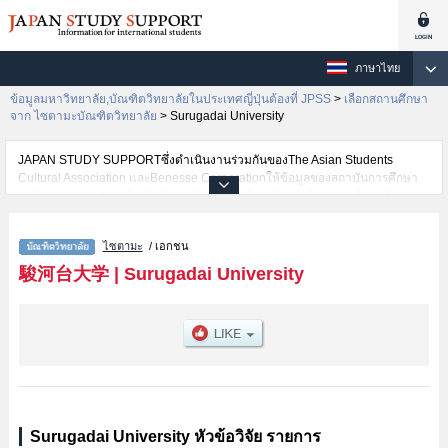
ภาษาไทย
ข้อมูลมหาวิทยาลัย,บัณฑิตวิทยาลัยในประเทศญี่ปุ่นต้องที่ JPSS
>
เลือกสถานศึกษา
จาก ไซตามะบัณฑิตวิทยาลัย
>
Surugadai University
JAPAN STUDY SUPPORTซึ่งดำเนินงานร่วมกันของThe Asian Students
Cultural Association และBenesse Corporationให้ข้อมูลของสถาบันการศึกษา
ระดับมหาวิทยาลัย・บัณฑิตวิทยาลัย・วิทยาลัยระดับอนุปริญญา・วิทยาลัย
อาชีวศึกษากว่า1,300 แห่งที่กำลังเปิดรับสมัครนักศึกษาต่างชาติอยู่ ที่นี่จะให้
ข้อมูลรายละเอียดเกี่ยวกับSurugadai University,ข้อมูลจำเป็นสำหรับนักศึกษาต่าง
ไซตามะ
/ เอกชน
ชาติเช่นGraduate School of Integral PolicyหรือGraduate School of
Psychology เป็นต้น,ข้อมูลของแต่ละสาขาวิจัย,ข้อมูลการสอบคัดเลือกเข้าศึกษา
駿河台大学
|
Surugadai University
เช่นจำนวนคนที่รับสมัครหรือจำนวนคนที่ผ่านการสอบคัดเลือกเป็นต้น,แนะนำ
สถานที่,การเดินทางเป็นต้นไว้ด้วยดังนั้นขอเชิญใช้บริการค้นหาข้อมูลตาม
อัธยาศัย
Surugadai University หัวข้อวิจัย รายการ