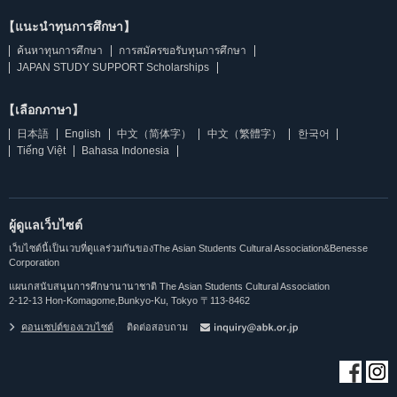
【แนะนำทุนการศึกษา】
ค้นหาทุนการศึกษา
การสมัครขอรับทุนการศึกษา
JAPAN STUDY SUPPORT Scholarships
【เลือกภาษา】
日本語
English
中文（简体字）
中文（繁體字）
한국어
Tiếng Việt
Bahasa Indonesia
ผู้ดูแลเว็บไซต์
เว็บไซต์นี้เป็นเวบที่ดูแลร่วมกันของThe Asian Students Cultural Association&Benesse
Corporation
แผนกสนับสนุนการศึกษานานาชาติ The Asian Students Cultural Association
2-12-13 Hon-Komagome,Bunkyo-Ku, Tokyo 〒113-8462
คอนเซปต์ของเวบไซต์
ติดต่อสอบถาม