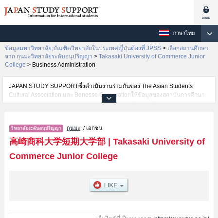
ภาษาไทย
ข้อมูลมหาวิทยาลัย,บัณฑิตวิทยาลัยในประเทศญี่ปุ่นต้องที่ JPSS
>
เลือกสถานศึกษา
จาก กุนมะวิทยาลัยระดับอนุปริญญา
>
Takasaki University of Commerce Junior
College
>
Business Administration
JAPAN STUDY SUPPORTซึ่งดำเนินงานร่วมกันของ The Asian Students
Cultural Association และ Benesse Corporationให้ข้อมูลของสถาบันการศึกษา
ระดับมหาวิทยาลัย・บัณฑิตวิทยาลัย・วิทยาลัยระดับอนุปริญญา・วิทยาลัย
อาชีวศึกษากว่า1,300 แห่งที่กำลังเปิดรับสมัครนักศึกษาต่างชาติอยู่ ที่นี่จะให้
ข้อมูลรายละเอียดเกี่ยวกับTakasaki University of Commerce Junior
กุนมะ
/ เอกชน
College,ข้อมูลจำเป็นสำหรับนักศึกษาต่างชาติเช่นข้อมูลของแต่ละคณะ,ข้อมูล
การสอบคัดเลือกเข้าศึกษาเช่นจำนวนคนที่รับสมัครหรือจำนวนคนที่ผ่านการสอบ
高崎商科大学短期大学部
|
Takasaki University of
คัดเลือกเป็นต้น,แนะนำสถานที่,การเดินทางเป็นต้นไว้ด้วยดังนั้นขอเชิญใช้บริการ
Commerce Junior College
ค้นหาข้อมูลตามอัธยาศัย