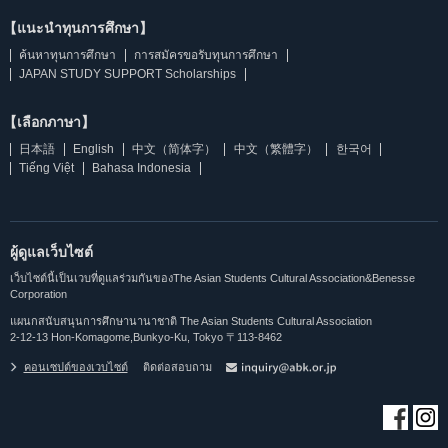
【แนะนำทุนการศึกษา】
ค้นหาทุนการศึกษา
การสมัครขอรับทุนการศึกษา
JAPAN STUDY SUPPORT Scholarships
【เลือกภาษา】
日本語
English
中文（简体字）
中文（繁體字）
한국어
Tiếng Việt
Bahasa Indonesia
ผู้ดูแลเว็บไซต์
เว็บไซต์นี้เป็นเวบที่ดูแลร่วมกันของThe Asian Students Cultural Association&Benesse
Corporation
แผนกสนับสนุนการศึกษานานาชาติ The Asian Students Cultural Association
2-12-13 Hon-Komagome,Bunkyo-Ku, Tokyo 〒113-8462
คอนเซปต์ของเวบไซต์
ติดต่อสอบถาม