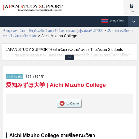
ภาษาไทย
ข้อมูลมหาวิทยาลัย,บัณฑิตวิทยาลัยในประเทศญี่ปุ่นต้องที่ JPSS
>
เลือกสถานศึกษา
จาก ไอจิมหาวิทยาลัย
>
Aichi Mizuho College
JAPAN STUDY SUPPORTซึ่งดำเนินงานร่วมกันของ The Asian Students
Cultural Association และ Benesse Corporationให้ข้อมูลของสถาบันการศึกษา
ระดับมหาวิทยาลัย・บัณฑิตวิทยาลัย・วิทยาลัยระดับอนุปริญญา・วิทยาลัย
อาชีวศึกษากว่า1,300 แห่งที่กำลังเปิดรับสมัครนักศึกษาต่างชาติอยู่ ที่นี่จะให้
ข้อมูลรายละเอียดเกี่ยวกับAichi Mizuho College,ข้อมูลจำเป็นสำหรับนักศึกษา
ไอจิ
/ เอกชน
ต่างชาติเช่นข้อมูลของแต่ละคณะ,ข้อมูลการสอบคัดเลือกเข้าศึกษาเช่นจำนวนคน
ที่รับสมัครหรือจำนวนคนที่ผ่านการสอบคัดเลือกเป็นต้น,แนะนำสถานที่,การเดิน
愛知みずほ大学
|
Aichi Mizuho College
ทางเป็นต้นไว้ด้วยดังนั้นขอเชิญใช้บริการค้นหาข้อมูลตามอัธยาศัย
Aichi Mizuho College รายชื่อคณะวิชา