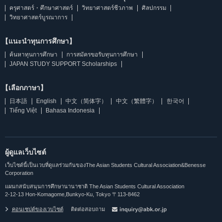
ครุศาสตร์・ศึกษาศาสตร์
วิทยาศาสตร์ชีวภาพ
ศิลปกรรม
วิทยาศาสตร์บูรณาการ
【แนะนำทุนการศึกษา】
ค้นหาทุนการศึกษา
การสมัครขอรับทุนการศึกษา
JAPAN STUDY SUPPORT Scholarships
【เลือกภาษา】
日本語
English
中文（简体字）
中文（繁體字）
한국어
Tiếng Việt
Bahasa Indonesia
ผู้ดูแลเว็บไซต์
เว็บไซต์นี้เป็นเวบที่ดูแลร่วมกันของThe Asian Students Cultural Association&Benesse
Corporation
แผนกสนับสนุนการศึกษานานาชาติ The Asian Students Cultural Association
2-12-13 Hon-Komagome,Bunkyo-Ku, Tokyo 〒113-8462
คอนเซปต์ของเวบไซต์
ติดต่อสอบถาม