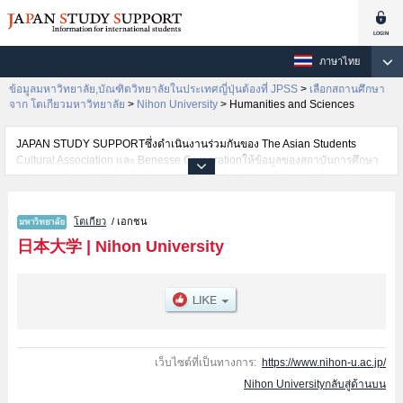
ภาษาไทย
ข้อมูลมหาวิทยาลัย,บัณฑิตวิทยาลัยในประเทศญี่ปุ่นต้องที่ JPSS
>
เลือกสถานศึกษา
จาก โตเกียวมหาวิทยาลัย
>
Nihon University
>
Humanities and Sciences
JAPAN STUDY SUPPORTซึ่งดำเนินงานร่วมกันของ The Asian Students
Cultural Association และ Benesse Corporationให้ข้อมูลของสถาบันการศึกษา
ระดับมหาวิทยาลัย・บัณฑิตวิทยาลัย・วิทยาลัยระดับอนุปริญญา・วิทยาลัย
อาชีวศึกษากว่า1,300 แห่งที่กำลังเปิดรับสมัครนักศึกษาต่างชาติอยู่ ที่นี่จะให้
ข้อมูลรายละเอียดเกี่ยวกับNihon University,ข้อมูลจำเป็นสำหรับนักศึกษาต่างชาติ
โตเกียว
/ เอกชน
เช่นข้อมูลของแต่ละคณะ,ข้อมูลการสอบคัดเลือกเข้าศึกษาเช่นจำนวนคนที่รับ
สมัครหรือจำนวนคนที่ผ่านการสอบคัดเลือกเป็นต้น,แนะนำสถานที่,การเดินทาง
日本大学
|
Nihon University
เป็นต้นไว้ด้วยดังนั้นขอเชิญใช้บริการค้นหาข้อมูลตามอัธยาศัย
เว็บไซต์ที่เป็นทางการ:
https://www.nihon-u.ac.jp/
Nihon Universityกลับสู่ด้านบน