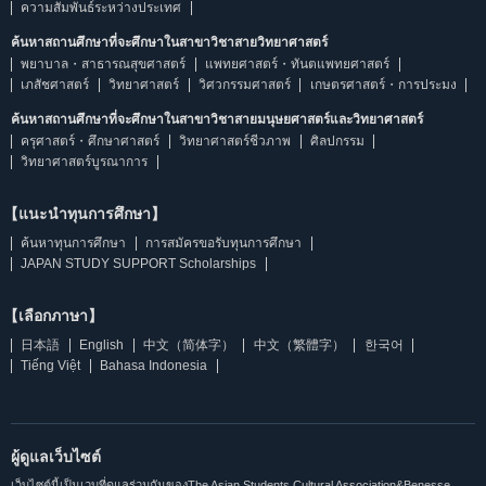
ความสัมพันธ์ระหว่างประเทศ
ค้นหาสถานศึกษาที่จะศึกษาในสาขาวิชาสายวิทยาศาสตร์
พยาบาล・สาธารณสุขศาสตร์
แพทยศาสตร์・ทันตแพทยศาสตร์
เภสัชศาสตร์
วิทยาศาสตร์
วิศวกรรมศาสตร์
เกษตรศาสตร์・การประมง
ค้นหาสถานศึกษาที่จะศึกษาในสาขาวิชาสายมนุษยศาสตร์และวิทยาศาสตร์
ครุศาสตร์・ศึกษาศาสตร์
วิทยาศาสตร์ชีวภาพ
ศิลปกรรม
วิทยาศาสตร์บูรณาการ
【แนะนำทุนการศึกษา】
ค้นหาทุนการศึกษา
การสมัครขอรับทุนการศึกษา
JAPAN STUDY SUPPORT Scholarships
【เลือกภาษา】
日本語
English
中文（简体字）
中文（繁體字）
한국어
Tiếng Việt
Bahasa Indonesia
ผู้ดูแลเว็บไซต์
เว็บไซต์นี้เป็นเวบที่ดูแลร่วมกันของThe Asian Students Cultural Association&Benesse