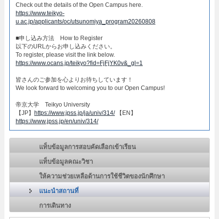
Check out the details of the Open Campus here.​
https://www.teikyo-
u.ac.jp/applicants/oc/utsunomiya_program20260808
​■申し込み方法 How to Register​
以下のURLからお申し込みください。
To register, please visit the link below.
https://www.ocans.jp/teikyo?fid=FjFjYK0v&_gl=1
皆さんのご参加を心よりお待ちしています！​
We look forward to welcoming you to our Open Campus!​
帝京大学 Teikyo University
【JP】
https://www.jpss.jp/ja/univ/314/
【EN】
https://www.jpss.jp/en/univ/314/
แท็บข้อมูลการสอบคัดเลือกเข้าเรียน
แท็บข้อมูลคณะวิชา
ให้ความช่วยเหลือด้านการใช้ชีวิตของนักศึกษา
แนะนำสถานที่
การเดินทาง