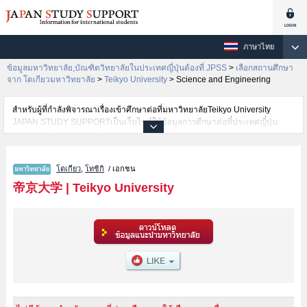
ภาษาไทย
ข้อมูลมหาวิทยาลัย,บัณฑิตวิทยาลัยในประเทศญี่ปุ่นต้องที่ JPSS
>
เลือกสถานศึกษา
จาก โตเกียวมหาวิทยาลัย
>
Teikyo University
>
Science and Engineering
สำหรับผู้ที่กำลังพิจารณาเรื่องเข้าศึกษาต่อที่มหาวิทยาลัยTeikyo University
JAPAN STUDY SUPPORTเป็นเว็บไซต์ให้ข้อมูลการศึกษาต่อที่ประเทศญี่ปุ่น
สำหรับนักศึกษาต่างชาติโดยการดำเนินงานร่วมกันของ The Asian Students
Cultural Association และ Benesse Corporation มีการลงข้อมูลรายละเอียดของ
แต่ละคณะเช่นTeikyo University คณะLiberal ArtsหรือคณะEconomicsหรือ
โตเกียว
,
โทชิกิ
/ เอกชน
คณะLawหรือคณะScience and EngineeringหรือคณะForeign Languageหรือ
คณะEducation ไว้ เป็นต้นไว้สำหรับผู้ที่ต้องการค้นหาข้อมูลการศึกษาต่อเกี่ยว
帝京大学
|
Teikyo University
กับTeikyo University กรุณาใช้เว็บไซต์นี้เพื่อการค้นหาข้อมูลตามอัธยาศัย
นอกจากนั้นยังมีข้อมูลของสถาบันการศึกษาระดับมหาวิทยาลัย,บัณฑิต
วิทยาลัย,วิทยาลัยระดับอนุปริญญา,วิทยาลัยอาชีวศึกษากว่า 1,300 แห่งที่กำลัง
เปิดรับสมัครนักศึกษาต่างชาติด้วย