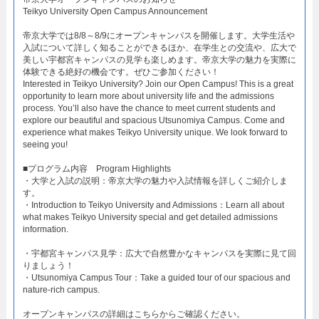
Teikyo University Open Campus Announcement​
帝京大学では8/8～8/9にオープンキャンパスを開催します。大学生活や
入試について詳しく知ることができるほか、在学生との交流や、広大で
美しい宇都宮キャンパスの見学も楽しめます。帝京大学の魅力を実際に
体験できる絶好の機会です。ぜひご参加ください！
Interested in Teikyo University? Join our Open Campus! This is a great
opportunity to learn more about university life and the admissions
process. You’ll also have the chance to meet current students and
explore our beautiful and spacious Utsunomiya Campus. Come and
experience what makes Teikyo University unique. We look forward to
seeing you!
■プログラム内容 Program Highlights​
・大学と入試の説明：帝京大学の魅力や入試情報を詳しくご紹介しま
す。​
・Introduction to Teikyo University and Admissions：Learn all about
what makes Teikyo University special and get detailed admissions
information.​
・宇都宮キャンパス見学：広大で自然豊かなキャンパスを実際に見て回
りましょう！​
・Utsunomiya Campus Tour：Take a guided tour of our spacious and
nature-rich campus.​
オープンキャンパスの詳細はこちらからご確認ください。​