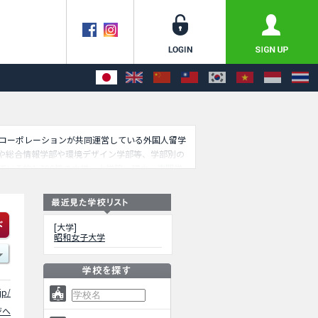
ッセコーポレーションが共同運営している外国人留学
や総合情報学部や環境デザイン学部等、学部別の
いる約1,300校の大学・大学院・短大・専門学
[大学]
昭和女子大学
jp/
ジへ