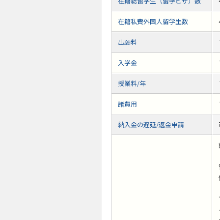
在籍総留学生（留学ビザ）数
在籍私費外国人留学生数
出願料
入学金
授業料/年
諸費用
納入金の遅延/返金申請