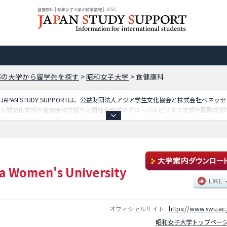
食健康科 | 昭和女子大学の留学情報 | JPSS
都の大学から留学先を探す
>
昭和女子大学
>
食健康科
PAN STUDY SUPPORTは、公益財団法人アジア学生文化協会と株式会社ベネ
の人間文化学部や食健康科学部や人間社会学部やグローバルビジネス学部や国際学部
関する留学情報をお探しの方は是非ご利用下さい。その他、外国人留学生募集をして
 Women's University
オフィシャルサイト:
https://www.swu.ac.
昭和女子大学トップペー