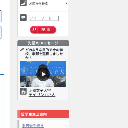
地図から検索
どのような目的で今の学
校、学部を選択しました
か？
昭和女子大学
テイ リンカさん
留学生生活案内
来日後手続き