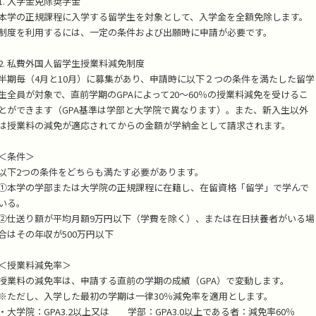
1. 入学金免除奨学金
本学の正規課程に入学する留学生を対象として、入学金を全額免除します。
制度を利用するには、一定の条件および出願時に申請が必要です。
2. 私費外国人留学生授業料減免制度
半期毎（4月と10月）に募集があり、申請時に以下２つの条件を満たした留学
生全員が対象で、直前学期のGPAによって20～60％の授業料減免を受けるこ
とができます（GPA基準は学部と大学院で異なります）。また、新入生以外
は授業料の減免が適応されてからの金額が学納金として請求されます。
＜条件＞
以下2つの条件をどちらも満たす必要があります。
①本学の学部または大学院の正規課程に在籍し、在留資格「留学」で学んで
いる。
②仕送り額が平均月額9万円以下（学費を除く）、または在日扶養者がいる場
合はその年収が500万円以下
＜授業料減免率＞
授業料の減免率は、申請する直前の学期の成績（GPA）で変動します。
※ただし、入学した最初の学期は一律30％減免率を適用とします。
・大学院：GPA3.2以上又は 学部：GPA3.0以上である者：減免率60％