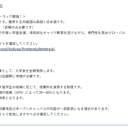
t/
トラック開設！＞
です。履修する外国語は英語＋日本語です。
！（受験のみ必要です）
や手厚い学習支援、体系的なキャリア教育を受けながら、専門性を高めグローバル
イトを確認してください。
tional/kokusai/foreignstudentstrack/
象として、入学金を全額免除します。
び出願時に申請が必要です。
す留学生の成績に応じて、授業料を減免する制度です。
の成績（GPA）によって20～60％となります。
免率となります。
試要項及びオープンキャンパスの内容が一部変更になる場合があります。
イトで告知しますので必ず確認してください。