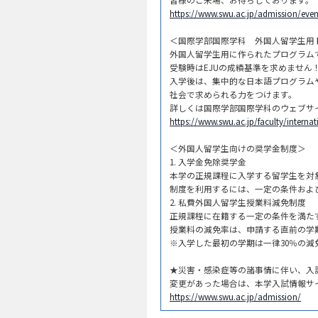
https://www.swu.ac.jp/admission/even
＜国際学部国際学科 外国人留学生用
外国人留学生用に作られたプログラム
受験時はEJUの成績基準を求めません
入学後は、集中的な日本語プログラム
社会で求められる力をつけます。
詳しくは国際学部国際学科のウェブサ
https://www.swu.ac.jp/faculty/interna
＜外国人留学生向けの奨学金制度＞
1. 入学金免除奨学金
本学の正規課程に入学する留学生を対
制度を利用するには、一定の条件およ
2. 私費外国人留学生授業料減免制度
正規課程に在籍する一定の条件を満た
授業料の減免率は、申請する直前の学期
※入学した最初の学期は一律30％の減
★災害・感染症等の諸事情に伴い、入
変更があった場合は、本学入試情報サ
https://www.swu.ac.jp/admission/