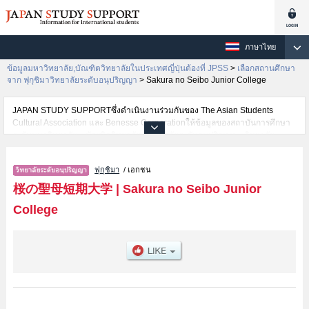
ภาษาไทย
ข้อมูลมหาวิทยาลัย,บัณฑิตวิทยาลัยในประเทศญี่ปุ่นต้องที่ JPSS
>
เลือกสถานศึกษา
จาก ฟุกุชิมาวิทยาลัยระดับอนุปริญญา
>
Sakura no Seibo Junior College
JAPAN STUDY SUPPORTซึ่งดำเนินงานร่วมกันของ The Asian Students
Cultural Association และ Benesse Corporationให้ข้อมูลของสถาบันการศึกษา
ระดับมหาวิทยาลัย・บัณฑิตวิทยาลัย・วิทยาลัยระดับอนุปริญญา・วิทยาลัย
อาชีวศึกษากว่า1,300 แห่งที่กำลังเปิดรับสมัครนักศึกษาต่างชาติอยู่ ที่นี่จะให้
ข้อมูลรายละเอียดเกี่ยวกับSakura no Seibo Junior College,ข้อมูลจำเป็นสำหรับ
ฟุกุชิมา
/ เอกชน
นักศึกษาต่างชาติเช่นข้อมูลของแต่ละคณะ,ข้อมูลการสอบคัดเลือกเข้าศึกษาเช่น
จำนวนคนที่รับสมัครหรือจำนวนคนที่ผ่านการสอบคัดเลือกเป็นต้น,แนะนำสถาน
桜の聖母短期大学
|
Sakura no Seibo Junior
ที่,การเดินทางเป็นต้นไว้ด้วยดังนั้นขอเชิญใช้บริการค้นหาข้อมูลตามอัธยาศัย
College