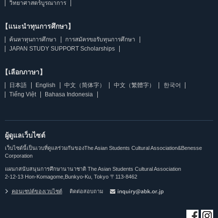
วิทยาศาสตร์บูรณาการ
【แนะนำทุนการศึกษา】
ค้นหาทุนการศึกษา
การสมัครขอรับทุนการศึกษา
JAPAN STUDY SUPPORT Scholarships
【เลือกภาษา】
日本語
English
中文（简体字）
中文（繁體字）
한국어
Tiếng Việt
Bahasa Indonesia
ผู้ดูแลเว็บไซต์
เว็บไซต์นี้เป็นเวบที่ดูแลร่วมกันของThe Asian Students Cultural Association&Benesse
Corporation
แผนกสนับสนุนการศึกษานานาชาติ The Asian Students Cultural Association
2-12-13 Hon-Komagome,Bunkyo-Ku, Tokyo 〒113-8462
คอนเซปต์ของเวบไซต์
ติดต่อสอบถาม