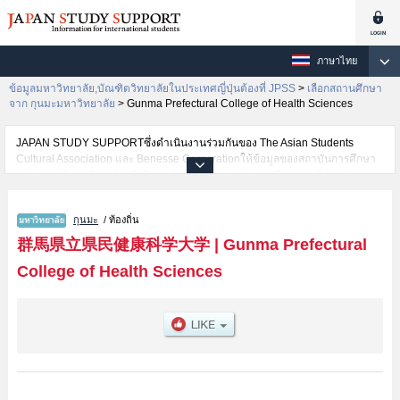
ภาษาไทย
ข้อมูลมหาวิทยาลัย,บัณฑิตวิทยาลัยในประเทศญี่ปุ่นต้องที่ JPSS
>
เลือกสถานศึกษา
จาก กุนมะมหาวิทยาลัย
>
Gunma Prefectural College of Health Sciences
JAPAN STUDY SUPPORTซึ่งดำเนินงานร่วมกันของ The Asian Students
Cultural Association และ Benesse Corporationให้ข้อมูลของสถาบันการศึกษา
ระดับมหาวิทยาลัย・บัณฑิตวิทยาลัย・วิทยาลัยระดับอนุปริญญา・วิทยาลัย
อาชีวศึกษากว่า1,300 แห่งที่กำลังเปิดรับสมัครนักศึกษาต่างชาติอยู่ ที่นี่จะให้
ข้อมูลรายละเอียดเกี่ยวกับGunma Prefectural College of Health
กุนมะ
/ ท้องถิ่น
Sciences,ข้อมูลจำเป็นสำหรับนักศึกษาต่างชาติเช่นข้อมูลของแต่ละคณะ,ข้อมูล
การสอบคัดเลือกเข้าศึกษาเช่นจำนวนคนที่รับสมัครหรือจำนวนคนที่ผ่านการสอบ
群馬県立県民健康科学大学
|
Gunma Prefectural
คัดเลือกเป็นต้น,แนะนำสถานที่,การเดินทางเป็นต้นไว้ด้วยดังนั้นขอเชิญใช้บริการ
College of Health Sciences
ค้นหาข้อมูลตามอัธยาศัย