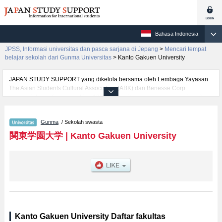
Bahasa Indonesia
JPSS, Informasi universitas dan pasca sarjana di Jepang
>
Mencari tempat
belajar sekolah dari Gunma Universitas
>
Kanto Gakuen University
JAPAN STUDY SUPPORT yang dikelola bersama oleh Lembaga Yayasan
The Asian Students Cultural Association (ABK) dan Benesse Corp.
menyediakan informasi sekitar 1300 universitas, pascasarjana, universitas
yunior, akademi kejuruan yang siap menerima mahasiswa(i) mancanegara.
Tersedia informasi rinci mengenai Kanto Gakuen University, mencakup
Gunma
/ Sekolah swasta
informasi per fakultas seperti Fakultas Economics, serta berbagai informasi
yang berguna bagi mahasiswa(i) mancanegara seperti kuota untuk jumlah
関東学園大学
|
Kanto Gakuen University
pendaftar dan jumlah kelulusan ujian masuk mahasiswa(i) mancanegara,
informasi mengenai ujian masuk, prasarana kampus, akses jalan, dan
lainnya. Silakan memanfaatkannya.
Kanto Gakuen University Daftar fakultas