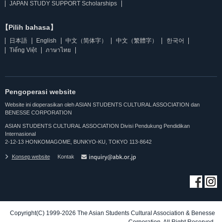
JAPAN STUDY SUPPORT Scholarships
【Pilih bahasa】
日本語
English
中文（简体字）
中文（繁體字）
한국어
Tiếng Việt
ภาษาไทย
Pengoperasi website
Website ini dioperasikan oleh ASIAN STUDENTS CULTURAL ASSOCIATION dan
BENESSE CORPORATION
ASIAN STUDENTS CULTURAL ASSOCIATION Divisi Pendukung Pendidikan
Internasional
2-12-13 HONKOMAGOME, BUNKYO-KU, TOKYO 113-8642
Konsep website
Kontak
Copyright(C) 1999-2026 The Asian Students Cultural Association & Benesse