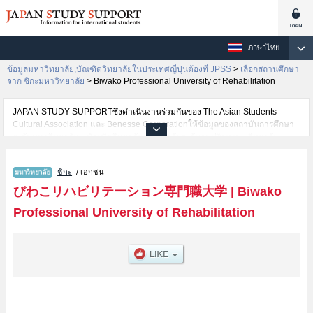
ภาษาไทย
ข้อมูลมหาวิทยาลัย,บัณฑิตวิทยาลัยในประเทศญี่ปุ่นต้องที่ JPSS
>
เลือกสถานศึกษา
จาก ชิกะมหาวิทยาลัย
>
Biwako Professional University of Rehabilitation
JAPAN STUDY SUPPORTซึ่งดำเนินงานร่วมกันของ The Asian Students
Cultural Association และ Benesse Corporationให้ข้อมูลของสถาบันการศึกษา
ระดับมหาวิทยาลัย・บัณฑิตวิทยาลัย・วิทยาลัยระดับอนุปริญญา・วิทยาลัย
อาชีวศึกษากว่า1,300 แห่งที่กำลังเปิดรับสมัครนักศึกษาต่างชาติอยู่ ที่นี่จะให้
ข้อมูลรายละเอียดเกี่ยวกับBiwako Professional University of
ชิกะ
/ เอกชน
Rehabilitation,ข้อมูลจำเป็นสำหรับนักศึกษาต่างชาติเช่นข้อมูลของแต่ละ
คณะ,ข้อมูลการสอบคัดเลือกเข้าศึกษาเช่นจำนวนคนที่รับสมัครหรือจำนวนคนที่
びわこリハビリテーション専門職大学
|
Biwako
ผ่านการสอบคัดเลือกเป็นต้น,แนะนำสถานที่,การเดินทางเป็นต้นไว้ด้วยดังนั้นขอ
Professional University of Rehabilitation
เชิญใช้บริการค้นหาข้อมูลตามอัธยาศัย