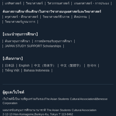
เภสัชศาสตร์
วิทยาศาสตร์
วิศวกรรมศาสตร์
เกษตรศาสตร์・การประมง
ค้นหาสถานศึกษาที่จะศึกษาในสาขาวิชาสายมนุษยศาสตร์และวิทยาศาสตร์
ครุศาสตร์・ศึกษาศาสตร์
วิทยาศาสตร์ชีวภาพ
ศิลปกรรม
วิทยาศาสตร์บูรณาการ
【แนะนำทุนการศึกษา】
ค้นหาทุนการศึกษา
การสมัครขอรับทุนการศึกษา
JAPAN STUDY SUPPORT Scholarships
【เลือกภาษา】
日本語
English
中文（简体字）
中文（繁體字）
한국어
Tiếng Việt
Bahasa Indonesia
ผู้ดูแลเว็บไซต์
เว็บไซต์นี้เป็นเวบที่ดูแลร่วมกันของThe Asian Students Cultural Association&Benesse
Corporation
แผนกสนับสนุนการศึกษานานาชาติ The Asian Students Cultural Association
2-12-13 Hon-Komagome,Bunkyo-Ku, Tokyo 〒113-8462