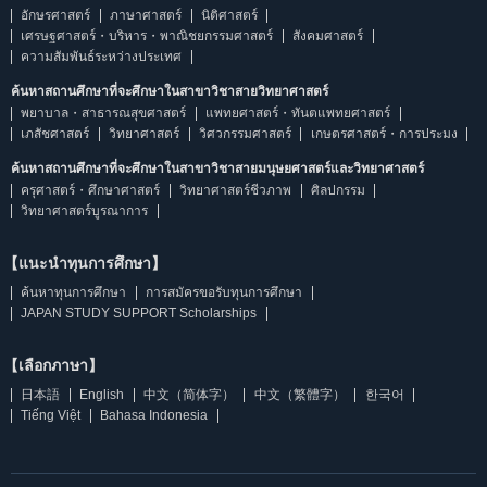
อักษรศาสตร์
ภาษาศาสตร์
นิติศาสตร์
เศรษฐศาสตร์・บริหาร・พาณิชยกรรมศาสตร์
สังคมศาสตร์
ความสัมพันธ์ระหว่างประเทศ
ค้นหาสถานศึกษาที่จะศึกษาในสาขาวิชาสายวิทยาศาสตร์
พยาบาล・สาธารณสุขศาสตร์
แพทยศาสตร์・ทันตแพทยศาสตร์
เภสัชศาสตร์
วิทยาศาสตร์
วิศวกรรมศาสตร์
เกษตรศาสตร์・การประมง
ค้นหาสถานศึกษาที่จะศึกษาในสาขาวิชาสายมนุษยศาสตร์และวิทยาศาสตร์
ครุศาสตร์・ศึกษาศาสตร์
วิทยาศาสตร์ชีวภาพ
ศิลปกรรม
วิทยาศาสตร์บูรณาการ
【แนะนำทุนการศึกษา】
ค้นหาทุนการศึกษา
การสมัครขอรับทุนการศึกษา
JAPAN STUDY SUPPORT Scholarships
【เลือกภาษา】
日本語
English
中文（简体字）
中文（繁體字）
한국어
Tiếng Việt
Bahasa Indonesia