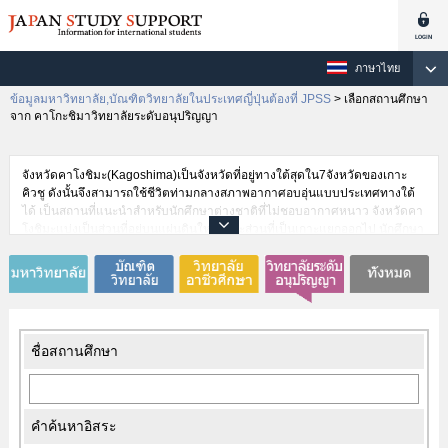
ภาษาไทย
ข้อมูลมหาวิทยาลัย,บัณฑิตวิทยาลัยในประเทศญี่ปุ่นต้องที่ JPSS
>
เลือกสถานศึกษา
จาก คาโกะชิมาวิทยาลัยระดับอนุปริญญา
จังหวัดคาโงชิมะ(Kagoshima)เป็นจังหวัดที่อยู่ทางใต้สุดใน7จังหวัดของเกาะ
คิวชู ดังนั้นจึงสามารถใช้ชีวิตท่ามกลางสภาพอากาศอบอุ่นแบบประเทศทางใต้
ได้ เป็นสถานที่แนะนำสำหรับนักศึกษาต่างชาติที่ไม่ชอบอากาศหนาว จังหวัดคา
โงชิมะแบ่งเป็นส่วนที่อยู่บนแผ่นดินใหญ่ และส่วนที่เป็นเกาะแยกออกไป นักศึกษา
ต่างชาติสามารถชื่นชมทัศนียภาพที่แปลกใหม่ได้จากทั้งสองส่วน จังหวัดคาโงชิ
มะมีความสัมพันธ์เป็นเมืองพี่เมืองน้องกับรัฐจอร์เจียร์ของสหรัฐอเมริกา จังหวัด
ช็อลลาเหนือของประเทศเกาหลี มณฑลเจียงซูของประเทศจีน ฮ่องกง และ
สิงคโปร์ นอกจากนี้ยังเปิดรับนักศึกษาจากเอเซียอีกหลายประเทศ แน่นอนว่า
นักศึกษาจากประเทศอื่นๆก็ได้รับการต้อนรับเช่นกัน การเดินทางก็เรียกไดว่า
สะดวกสบาย จังหวัดคาโงชิมะจึงเป็นอีกจังหวัดหนึ่งที่อยากให้นักศึกษาต่างชาติ
ชื่อสถานศึกษา
ลองพิจารณาดู
คำค้นหาอิสระ