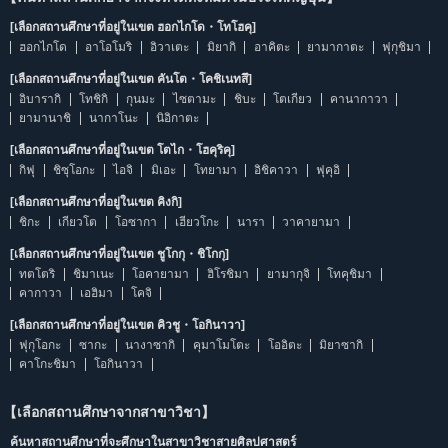
[เลือกสถานศึกษาที่อยู่ในเขต ฮอกไกโด・โทโฮคุ]
ฮอกไกโด
อาโอโมริ
อิวาเตะ
มิยากิ
อาคิตะ
ยามากาตะ
ฟุกุชิมา
[เลือกสถานศึกษาที่อยู่ในเขต คันโต・โคชิเนทสึ]
อิบารากิ
โทชิกิ
กุนมะ
ไซตามะ
ชิบะ
โตเกียว
คานากาวา
ยามานาชิ
นากาโนะ
นิอิกาตะ
[เลือกสถานศึกษาที่อยู่ในเขต โตไก・โฮคุริคุ]
กิฟุ
ชิซุโอกะ
ไอจิ
มิเอะ
โทยามา
อิชิคาวา
ฟุคุอิ
[เลือกสถานศึกษาที่อยู่ในเขต คิงกิ]
ชิกะ
เกียวโต
โอซากา
เฮียวโกะ
นารา
วาคายามา
[เลือกสถานศึกษาที่อยู่ในเขต ชูโกกุ・ชิโกกุ]
ทตโตริ
ชิมาเนะ
โอคายามา
ฮิโรชิมา
ยามากุจิ
โทคุชิมา
คากาวา
เอฮิมา
โคจิ
[เลือกสถานศึกษาที่อยู่ในเขต คิวชู・โอกินาวา]
ฟุกุโอกะ
ซากะ
นางาซากิ
คุมาโมโตะ
โออิตะ
มิยาซากิ
คาโกะชิมา
โอกินาวา
【เลือกสถานศึกษาจากสาขาวิชา】
ค้นหาสถานศึกษาที่จะศึกษาในสาขาวิชาสายศิลปศาสตร์