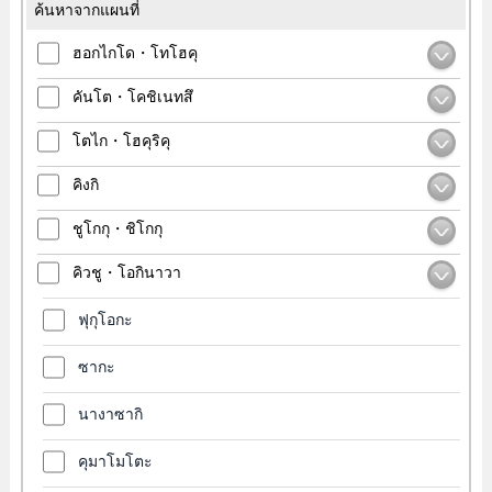
ค้นหาจากแผนที่
ฮอกไกโด・โทโฮคุ
คันโต・โคชิเนทสึ
โตไก・โฮคุริคุ
คิงกิ
ชูโกกุ・ชิโกกุ
คิวชู・โอกินาวา
ฟุกุโอกะ
ซากะ
นางาซากิ
คุมาโมโตะ