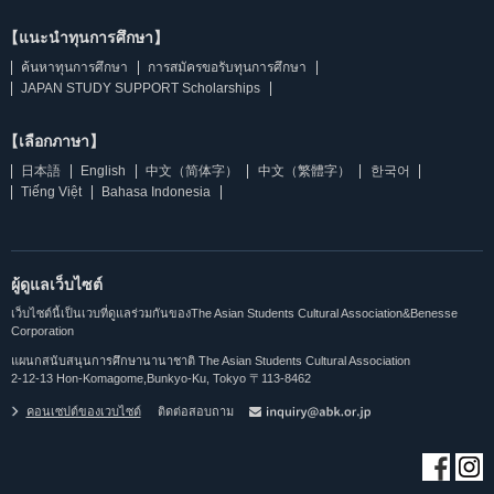
【แนะนำทุนการศึกษา】
ค้นหาทุนการศึกษา
การสมัครขอรับทุนการศึกษา
JAPAN STUDY SUPPORT Scholarships
【เลือกภาษา】
日本語
English
中文（简体字）
中文（繁體字）
한국어
Tiếng Việt
Bahasa Indonesia
ผู้ดูแลเว็บไซต์
เว็บไซต์นี้เป็นเวบที่ดูแลร่วมกันของThe Asian Students Cultural Association&Benesse
Corporation
แผนกสนับสนุนการศึกษานานาชาติ The Asian Students Cultural Association
2-12-13 Hon-Komagome,Bunkyo-Ku, Tokyo 〒113-8462
คอนเซปต์ของเวบไซต์
ติดต่อสอบถาม