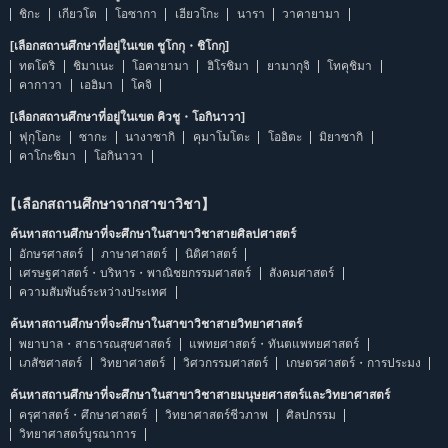
ชิกะ
เกียวโต
โอซากา
เฮียวโกะ
นารา
วาคายามา
[เลือกสถานศึกษาที่อยู่ในเขต ชูโกกุ・ชิโกกุ]
ทตโตริ
ชิมาเนะ
โอคายามา
ฮิโรชิมา
ยามากุจิ
โทคุชิมา
คากาวา
เอฮิมา
โคจิ
[เลือกสถานศึกษาที่อยู่ในเขต คิวชู・โอกินาวา]
ฟุกุโอกะ
ซากะ
นางาซากิ
คุมาโมโตะ
โออิตะ
มิยาซากิ
คาโกะชิมา
โอกินาวา
【เลือกสถานศึกษาจากสาขาวิชา】
ค้นหาสถานศึกษาที่จะศึกษาในสาขาวิชาสายศิลปศาสตร์
อักษรศาสตร์
ภาษาศาสตร์
นิติศาสตร์
เศรษฐศาสตร์・บริหาร・พาณิชยกรรมศาสตร์
สังคมศาสตร์
ความสัมพันธ์ระหว่างประเทศ
ค้นหาสถานศึกษาที่จะศึกษาในสาขาวิชาสายวิทยาศาสตร์
พยาบาล・สาธารณสุขศาสตร์
แพทยศาสตร์・ทันตแพทยศาสตร์
เภสัชศาสตร์
วิทยาศาสตร์
วิศวกรรมศาสตร์
เกษตรศาสตร์・การประมง
ค้นหาสถานศึกษาที่จะศึกษาในสาขาวิชาสายมนุษยศาสตร์และวิทยาศาสตร์
ครุศาสตร์・ศึกษาศาสตร์
วิทยาศาสตร์ชีวภาพ
ศิลปกรรม
วิทยาศาสตร์บูรณาการ