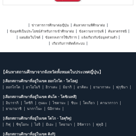
ข่าวสารการศึกษาต่อญี่ปุ่น
ค้นหาสถานที่ศึกษาต่อ
ข้อมูลที่เป็นประโยชน์สำหรับการเข้าศึกษาต่อ
ข้อความจากรุ่นพี่
ค้นหาดรรชนี
แผนผังเว็บไซต์
ข้อตกลงการใช้บริการ
แจ้งเกี่ยวกับข้อมูลส่วนตัว
เกี่ยวกับการติดตั้งระบบ
【ค้นหาสถานศึกษาจากจังหวัดทั้งหมดในประเทศญี่ปุ่น】
[เลือกสถานศึกษาที่อยู่ในเขต ฮอกไกโด・โทโฮคุ]
ฮอกไกโด
อาโอโมริ
อิวาเตะ
มิยากิ
อาคิตะ
ยามากาตะ
ฟุกุชิมา
[เลือกสถานศึกษาที่อยู่ในเขต คันโต・โคชิเนทสึ]
อิบารากิ
โทชิกิ
กุนมะ
ไซตามะ
ชิบะ
โตเกียว
คานากาวา
ยามานาชิ
นากาโนะ
นิอิกาตะ
[เลือกสถานศึกษาที่อยู่ในเขต โตไก・โฮคุริคุ]
กิฟุ
ชิซุโอกะ
ไอจิ
มิเอะ
โทยามา
อิชิคาวา
ฟุคุอิ
[เลือกสถานศึกษาที่อยู่ในเขต คิงกิ]