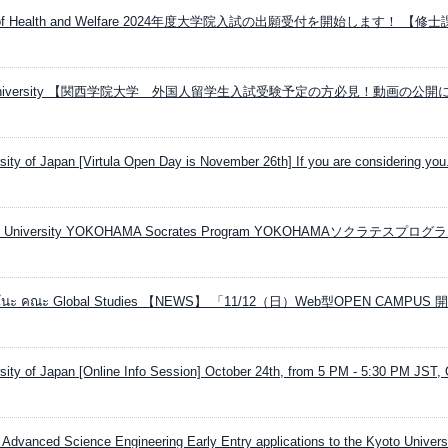
rsity of Health and Welfare 2024年度大学院入試の出願受付を開始します！ 【修士課
uin University 【関西学院大学 外国人留学生入試受験予定の方必見！動画の公開
rsity of Japan [Virtula Open Day is November 26th] If you are considering you.
nal University YOKOHAMA Socrates Program YOKOHAMAソクラテスプロ
าชิโนะ คณะ Global Studies 【NEWS】 「11/12（日）Web型OPEN CAMPUS 開
rsity of Japan [Online Info Session] October 24th, from 5 PM - 5:30 PM JST, 
 Advanced Science Engineering Early Entry applications to the Kyoto Universi