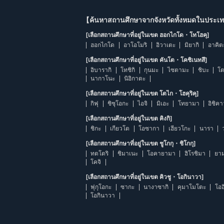
【ค้นหาสถานศึกษาจากจังหวัดทั้งหมดในประเทศ
[เลือกสถานศึกษาที่อยู่ในเขต ฮอกไกโด・โทโฮคุ]
ฮอกไกโด
อาโอโมริ
อิวาเตะ
มิยากิ
อาคิต
[เลือกสถานศึกษาที่อยู่ในเขต คันโต・โคชิเนทสึ]
อิบารากิ
โทชิกิ
กุนมะ
ไซตามะ
ชิบะ
โต
นากาโนะ
นิอิกาตะ
[เลือกสถานศึกษาที่อยู่ในเขต โตไก・โฮคุริคุ]
กิฟุ
ชิซุโอกะ
ไอจิ
มิเอะ
โทยามา
อิชิค
[เลือกสถานศึกษาที่อยู่ในเขต คิงกิ]
ชิกะ
เกียวโต
โอซากา
เฮียวโกะ
นารา
[เลือกสถานศึกษาที่อยู่ในเขต ชูโกกุ・ชิโกกุ]
ทตโตริ
ชิมาเนะ
โอคายามา
ฮิโรชิมา
ยาม
โคจิ
[เลือกสถานศึกษาที่อยู่ในเขต คิวชู・โอกินาวา]
ฟุกุโอกะ
ซากะ
นางาซากิ
คุมาโมโตะ
โออ
โอกินาวา