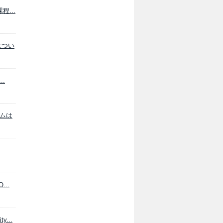
程...
につい
..
グラムは
O...
ty...