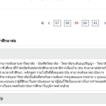
57
58
59
60
61
้าศึกษาต่อ
สามารถค้นหามหาวิทยาลัย・บัณฑิตวิทยาลัย・วิทยาลัยระดับอนุปริญญา・วิทยาล
อาชีวศึกษาที่กำลังเปิดรับสมัครนักศึกษาต่างชาติจากเงื่อนไข เช่น ช่วงเวลาสมัครหร
ช่วงเวลาเข้าศึกษา, หลักสูตร รวมไปถึงที่ตั้งของสถาบัน สามารถค้นหาสถาบันการ
ศึกษาเช่นมหาวิทยาลัยเป็นต้นที่ตรงกับความต้องการของตนเองจากหลาย ๆ มุมมอ
และแน่นอนว่าผู้ที่ศึกษาในสถาบันสอนภาษาญี่ปุ่นก็ใช้เป็นแนวทางในการกำหนดเส้
ทางในอนาคตกับสถาบันการศึกษาในภูมิภาคต่างๆด้วย
่น