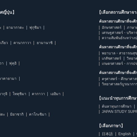
ญี่ปุ่น】
【เลือกสถานศึกษาจ
ค้นหาสถานศึกษาที่จะศ
ะ
ยามากาตะ
ฟุกุชิมา
อักษรศาสตร์
ภาษา
เศรษฐศาสตร์・บริหา
ความสัมพันธ์ระหว่าง
เกียว
คานากาวา
ยามานาชิ
ค้นหาสถานศึกษาที่จะศ
พยาบาล・สาธารณสุข
เภสัชศาสตร์
วิทยา
าวา
ฟุคุอิ
เกษตรศาสตร์・การป
ค้นหาสถานศึกษาที่จะศ
วาคายามา
ครุศาสตร์・ศึกษาศาส
วิทยาศาสตร์บูรณากา
ากุจิ
โทคุชิมา
คากาวา
เอฮิมา
【แนะนำทุนการศึก
ค้นหาทุนการศึกษา
JAPAN STUDY SUPP
ิตะ
มิยาซากิ
คาโกะชิมา
【เลือกภาษา】
日本語
English