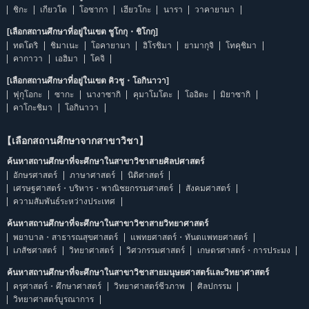
ชิกะ
เกียวโต
โอซากา
เฮียวโกะ
นารา
วาคายามา
[เลือกสถานศึกษาที่อยู่ในเขต ชูโกกุ・ชิโกกุ]
ทตโตริ
ชิมาเนะ
โอคายามา
ฮิโรชิมา
ยามากุจิ
โทคุชิมา
คากาวา
เอฮิมา
โคจิ
[เลือกสถานศึกษาที่อยู่ในเขต คิวชู・โอกินาวา]
ฟุกุโอกะ
ซากะ
นางาซากิ
คุมาโมโตะ
โออิตะ
มิยาซากิ
คาโกะชิมา
โอกินาวา
【เลือกสถานศึกษาจากสาขาวิชา】
ค้นหาสถานศึกษาที่จะศึกษาในสาขาวิชาสายศิลปศาสตร์
อักษรศาสตร์
ภาษาศาสตร์
นิติศาสตร์
เศรษฐศาสตร์・บริหาร・พาณิชยกรรมศาสตร์
สังคมศาสตร์
ความสัมพันธ์ระหว่างประเทศ
ค้นหาสถานศึกษาที่จะศึกษาในสาขาวิชาสายวิทยาศาสตร์
พยาบาล・สาธารณสุขศาสตร์
แพทยศาสตร์・ทันตแพทยศาสตร์
เภสัชศาสตร์
วิทยาศาสตร์
วิศวกรรมศาสตร์
เกษตรศาสตร์・การประมง
ค้นหาสถานศึกษาที่จะศึกษาในสาขาวิชาสายมนุษยศาสตร์และวิทยาศาสตร์
ครุศาสตร์・ศึกษาศาสตร์
วิทยาศาสตร์ชีวภาพ
ศิลปกรรม
วิทยาศาสตร์บูรณาการ