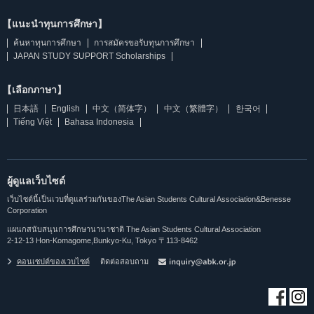
【แนะนำทุนการศึกษา】
ค้นหาทุนการศึกษา
การสมัครขอรับทุนการศึกษา
JAPAN STUDY SUPPORT Scholarships
【เลือกภาษา】
日本語
English
中文（简体字）
中文（繁體字）
한국어
Tiếng Việt
Bahasa Indonesia
ผู้ดูแลเว็บไซต์
เว็บไซต์นี้เป็นเวบที่ดูแลร่วมกันของThe Asian Students Cultural Association&Benesse
Corporation
แผนกสนับสนุนการศึกษานานาชาติ The Asian Students Cultural Association
2-12-13 Hon-Komagome,Bunkyo-Ku, Tokyo 〒113-8462
คอนเซปต์ของเวบไซต์
ติดต่อสอบถาม