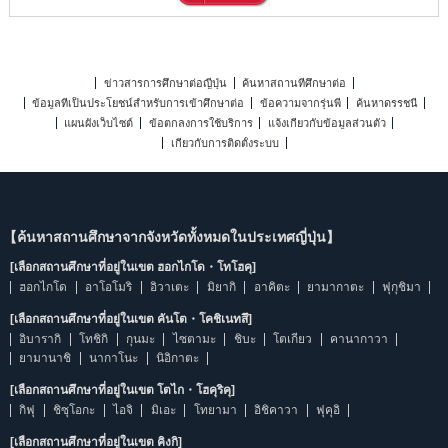
ข่าวสารการศึกษาต่อญี่ปุ่น
ค้นหาสถานที่ศึกษาต่อ
ข้อมูลที่เป็นประโยชน์สำหรับการเข้าศึกษาต่อ
ข้อความจากรุ่นพี่
ค้นหาดรรชนี
แผนผังเว็บไซต์
ข้อตกลงการใช้บริการ
แจ้งเกี่ยวกับข้อมูลส่วนตัว
เกี่ยวกับการติดตั้งระบบ
【ค้นหาสถานศึกษาจากจังหวัดทั้งหมดในประเทศญี่ปุ่น】
[เลือกสถานศึกษาที่อยู่ในเขต ฮอกไกโด・โทโฮคุ]
ฮอกไกโด
อาโอโมริ
อิวาเตะ
มิยากิ
อาคิตะ
ยามากาตะ
ฟุกุชิมา
[เลือกสถานศึกษาที่อยู่ในเขต คันโต・โคชิเนทสึ]
อิบารากิ
โทชิกิ
กุนมะ
ไซตามะ
ชิบะ
โตเกียว
คานากาวา
ยามานาชิ
นากาโนะ
นิอิกาตะ
[เลือกสถานศึกษาที่อยู่ในเขต โตไก・โฮคุริคุ]
กิฟุ
ชิซุโอกะ
ไอจิ
มิเอะ
โทยามา
อิชิคาวา
ฟุคุอิ
[เลือกสถานศึกษาที่อยู่ในเขต คิงกิ]