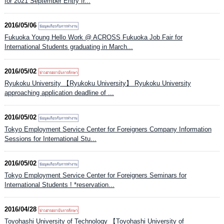
for 2021 September Entry fr...
2016/05/06
Fukuoka Young Hello Work @ ACROSS Fukuoka Job Fair for
International Students graduating in March...
2016/05/02
Ryukoku University 【Ryukoku University】 Ryukoku University
approaching application deadline of ...
2016/05/02
Tokyo Employment Service Center for Foreigners Company Information
Sessions for International Stu...
2016/05/02
Tokyo Employment Service Center for Foreigners Seminars for
International Students ! *reservation...
2016/04/28
Toyohashi University of Technology 【Toyohashi University of