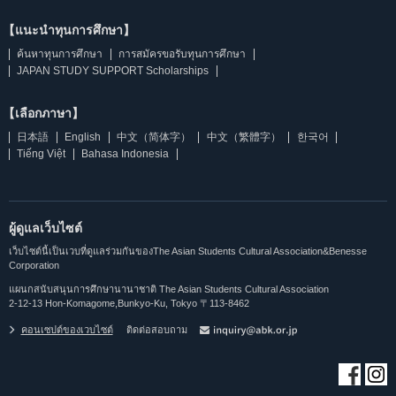
【แนะนำทุนการศึกษา】
ค้นหาทุนการศึกษา
การสมัครขอรับทุนการศึกษา
JAPAN STUDY SUPPORT Scholarships
【เลือกภาษา】
日本語
English
中文（简体字）
中文（繁體字）
한국어
Tiếng Việt
Bahasa Indonesia
ผู้ดูแลเว็บไซต์
เว็บไซต์นี้เป็นเวบที่ดูแลร่วมกันของThe Asian Students Cultural Association&Benesse
Corporation
แผนกสนับสนุนการศึกษานานาชาติ The Asian Students Cultural Association
2-12-13 Hon-Komagome,Bunkyo-Ku, Tokyo 〒113-8462
คอนเซปต์ของเวบไซต์
ติดต่อสอบถาม