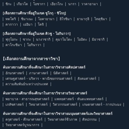
ชิกะ
เกียวโต
โอซากา
เฮียวโกะ
นารา
วาคายามา
[เลือกสถานศึกษาที่อยู่ในเขต ชูโกกุ・ชิโกกุ]
ทตโตริ
ชิมาเนะ
โอคายามา
ฮิโรชิมา
ยามากุจิ
โทคุชิมา
คากาวา
เอฮิมา
โคจิ
[เลือกสถานศึกษาที่อยู่ในเขต คิวชู・โอกินาวา]
ฟุกุโอกะ
ซากะ
นางาซากิ
คุมาโมโตะ
โออิตะ
มิยาซากิ
คาโกะชิมา
โอกินาวา
【เลือกสถานศึกษาจากสาขาวิชา】
ค้นหาสถานศึกษาที่จะศึกษาในสาขาวิชาสายศิลปศาสตร์
อักษรศาสตร์
ภาษาศาสตร์
นิติศาสตร์
เศรษฐศาสตร์・บริหาร・พาณิชยกรรมศาสตร์
สังคมศาสตร์
ความสัมพันธ์ระหว่างประเทศ
ค้นหาสถานศึกษาที่จะศึกษาในสาขาวิชาสายวิทยาศาสตร์
พยาบาล・สาธารณสุขศาสตร์
แพทยศาสตร์・ทันตแพทยศาสตร์
เภสัชศาสตร์
วิทยาศาสตร์
วิศวกรรมศาสตร์
เกษตรศาสตร์・การประมง
ค้นหาสถานศึกษาที่จะศึกษาในสาขาวิชาสายมนุษยศาสตร์และวิทยาศาสตร์
ครุศาสตร์・ศึกษาศาสตร์
วิทยาศาสตร์ชีวภาพ
ศิลปกรรม
วิทยาศาสตร์บูรณาการ