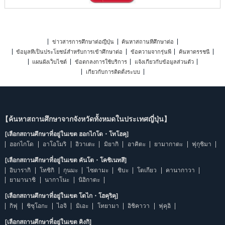
ข่าวสารการศึกษาต่อญี่ปุ่น
ค้นหาสถานที่ศึกษาต่อ
ข้อมูลที่เป็นประโยชน์สำหรับการเข้าศึกษาต่อ
ข้อความจากรุ่นพี่
ค้นหาดรรชนี
แผนผังเว็บไซต์
ข้อตกลงการใช้บริการ
แจ้งเกี่ยวกับข้อมูลส่วนตัว
เกี่ยวกับการติดตั้งระบบ
【ค้นหาสถานศึกษาจากจังหวัดทั้งหมดในประเทศญี่ปุ่น】
[เลือกสถานศึกษาที่อยู่ในเขต ฮอกไกโด・โทโฮคุ]
ฮอกไกโด
อาโอโมริ
อิวาเตะ
มิยากิ
อาคิตะ
ยามากาตะ
ฟุกุชิมา
[เลือกสถานศึกษาที่อยู่ในเขต คันโต・โคชิเนทสึ]
อิบารากิ
โทชิกิ
กุนมะ
ไซตามะ
ชิบะ
โตเกียว
คานากาวา
ยามานาชิ
นากาโนะ
นิอิกาตะ
[เลือกสถานศึกษาที่อยู่ในเขต โตไก・โฮคุริคุ]
กิฟุ
ชิซุโอกะ
ไอจิ
มิเอะ
โทยามา
อิชิคาวา
ฟุคุอิ
[เลือกสถานศึกษาที่อยู่ในเขต คิงกิ]