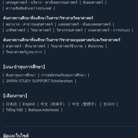
เศรษฐศาสตร์・บริหาร・พาณิชยกรรมศาสตร์
สังคมศาสตร์
ความสัมพันธ์ระหว่างประเทศ
ค้นหาสถานศึกษาที่จะศึกษาในสาขาวิชาสายวิทยาศาสตร์
พยาบาล・สาธารณสุขศาสตร์
แพทยศาสตร์・ทันตแพทยศาสตร์
เภสัชศาสตร์
วิทยาศาสตร์
วิศวกรรมศาสตร์
เกษตรศาสตร์・การประมง
ค้นหาสถานศึกษาที่จะศึกษาในสาขาวิชาสายมนุษยศาสตร์และวิทยาศาสตร์
ครุศาสตร์・ศึกษาศาสตร์
วิทยาศาสตร์ชีวภาพ
ศิลปกรรม
วิทยาศาสตร์บูรณาการ
【แนะนำทุนการศึกษา】
ค้นหาทุนการศึกษา
การสมัครขอรับทุนการศึกษา
JAPAN STUDY SUPPORT Scholarships
【เลือกภาษา】
日本語
English
中文（简体字）
中文（繁體字）
한국어
Tiếng Việt
Bahasa Indonesia
ผู้ดูแลเว็บไซต์