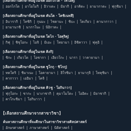
[เลือกสถานศึกษาที่อยู่ในเขต ฮอกไกโด・โทโฮคุ]
ฮอกไกโด
อาโอโมริ
อิวาเตะ
มิยากิ
อาคิตะ
ยามากาตะ
ฟุกุชิมา
[เลือกสถานศึกษาที่อยู่ในเขต คันโต・โคชิเนทสึ]
อิบารากิ
โทชิกิ
กุนมะ
ไซตามะ
ชิบะ
โตเกียว
คานากาวา
ยามานาชิ
นากาโนะ
นิอิกาตะ
[เลือกสถานศึกษาที่อยู่ในเขต โตไก・โฮคุริคุ]
กิฟุ
ชิซุโอกะ
ไอจิ
มิเอะ
โทยามา
อิชิคาวา
ฟุคุอิ
[เลือกสถานศึกษาที่อยู่ในเขต คิงกิ]
ชิกะ
เกียวโต
โอซากา
เฮียวโกะ
นารา
วาคายามา
[เลือกสถานศึกษาที่อยู่ในเขต ชูโกกุ・ชิโกกุ]
ทตโตริ
ชิมาเนะ
โอคายามา
ฮิโรชิมา
ยามากุจิ
โทคุชิมา
คากาวา
เอฮิมา
โคจิ
[เลือกสถานศึกษาที่อยู่ในเขต คิวชู・โอกินาวา]
ฟุกุโอกะ
ซากะ
นางาซากิ
คุมาโมโตะ
โออิตะ
มิยาซากิ
คาโกะชิมา
โอกินาวา
【เลือกสถานศึกษาจากสาขาวิชา】
ค้นหาสถานศึกษาที่จะศึกษาในสาขาวิชาสายศิลปศาสตร์
อักษรศาสตร์
ภาษาศาสตร์
นิติศาสตร์