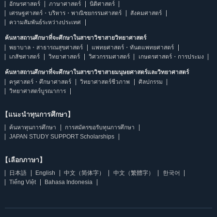
อักษรศาสตร์
ภาษาศาสตร์
นิติศาสตร์
เศรษฐศาสตร์・บริหาร・พาณิชยกรรมศาสตร์
สังคมศาสตร์
ความสัมพันธ์ระหว่างประเทศ
ค้นหาสถานศึกษาที่จะศึกษาในสาขาวิชาสายวิทยาศาสตร์
พยาบาล・สาธารณสุขศาสตร์
แพทยศาสตร์・ทันตแพทยศาสตร์
เภสัชศาสตร์
วิทยาศาสตร์
วิศวกรรมศาสตร์
เกษตรศาสตร์・การประมง
ค้นหาสถานศึกษาที่จะศึกษาในสาขาวิชาสายมนุษยศาสตร์และวิทยาศาสตร์
ครุศาสตร์・ศึกษาศาสตร์
วิทยาศาสตร์ชีวภาพ
ศิลปกรรม
วิทยาศาสตร์บูรณาการ
【แนะนำทุนการศึกษา】
ค้นหาทุนการศึกษา
การสมัครขอรับทุนการศึกษา
JAPAN STUDY SUPPORT Scholarships
【เลือกภาษา】
日本語
English
中文（简体字）
中文（繁體字）
한국어
Tiếng Việt
Bahasa Indonesia