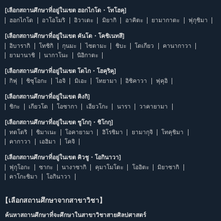
[เลือกสถานศึกษาที่อยู่ในเขต ฮอกไกโด・โทโฮคุ]
ฮอกไกโด
อาโอโมริ
อิวาเตะ
มิยากิ
อาคิตะ
ยามากาตะ
ฟุกุชิมา
[เลือกสถานศึกษาที่อยู่ในเขต คันโต・โคชิเนทสึ]
อิบารากิ
โทชิกิ
กุนมะ
ไซตามะ
ชิบะ
โตเกียว
คานากาวา
ยามานาชิ
นากาโนะ
นิอิกาตะ
[เลือกสถานศึกษาที่อยู่ในเขต โตไก・โฮคุริคุ]
กิฟุ
ชิซุโอกะ
ไอจิ
มิเอะ
โทยามา
อิชิคาวา
ฟุคุอิ
[เลือกสถานศึกษาที่อยู่ในเขต คิงกิ]
ชิกะ
เกียวโต
โอซากา
เฮียวโกะ
นารา
วาคายามา
[เลือกสถานศึกษาที่อยู่ในเขต ชูโกกุ・ชิโกกุ]
ทตโตริ
ชิมาเนะ
โอคายามา
ฮิโรชิมา
ยามากุจิ
โทคุชิมา
คากาวา
เอฮิมา
โคจิ
[เลือกสถานศึกษาที่อยู่ในเขต คิวชู・โอกินาวา]
ฟุกุโอกะ
ซากะ
นางาซากิ
คุมาโมโตะ
โออิตะ
มิยาซากิ
คาโกะชิมา
โอกินาวา
【เลือกสถานศึกษาจากสาขาวิชา】
ค้นหาสถานศึกษาที่จะศึกษาในสาขาวิชาสายศิลปศาสตร์