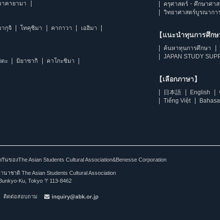
วาคายามา
ครุศาสตร์・ศึกษาศาส
วิทยาศาสตร์บูรณากา
ากุจิ
โทคุชิมา
คากาวา
เอฮิมา
【แนะนำทุนการศึก
ค้นหาทุนการศึกษา
JAPAN STUDY SUPP
ิตะ
มิยาซากิ
คาโกะชิมา
【เลือกภาษา】
日本語
English
Tiếng Việt
Bahasa
ร่วมกันของThe Asian Students Cultural Association&Benesse Corporation
าชาติ The Asian Students Cultural Association
Bunkyo-Ku, Tokyo 〒113-8462
ติดต่อสอบถาม