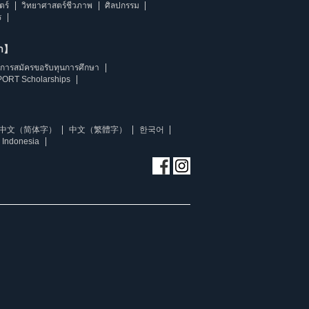
ตร์
วิทยาศาสตร์ชีวภาพ
ศิลปกรรม
ร
ษา】
การสมัครขอรับทุนการศึกษา
ORT Scholarships
中文（简体字）
中文（繁體字）
한국어
 Indonesia