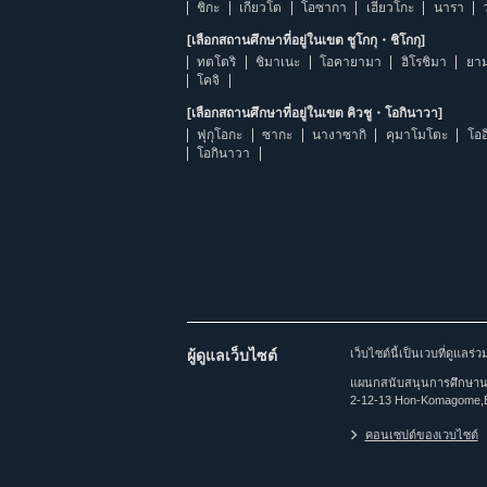
ชิกะ
เกียวโต
โอซากา
เฮียวโกะ
นารา
[เลือกสถานศึกษาที่อยู่ในเขต ชูโกกุ・ชิโกกุ]
ทตโตริ
ชิมาเนะ
โอคายามา
ฮิโรชิมา
ยาม
โคจิ
[เลือกสถานศึกษาที่อยู่ในเขต คิวชู・โอกินาวา]
ฟุกุโอกะ
ซากะ
นางาซากิ
คุมาโมโตะ
โออ
โอกินาวา
ผู้ดูแลเว็บไซต์
เว็บไซต์นี้เป็นเวบที่ดูแล
แผนกสนับสนุนการศึกษานาน
2-12-13 Hon-Komagome,
คอนเซปต์ของเวบไซต์