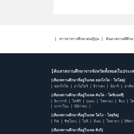
ข่าวสารการศึกษาต่อญี่ปุ่น
ค้นหาสถานที่ศึกษ
【ค้นหาสถานศึกษาจากจังหวัดทั้งหมดในประเทศ
[เลือกสถานศึกษาที่อยู่ในเขต ฮอกไกโด・โทโฮคุ]
ฮอกไกโด
อาโอโมริ
อิวาเตะ
มิยากิ
อาคิต
[เลือกสถานศึกษาที่อยู่ในเขต คันโต・โคชิเนทสึ]
อิบารากิ
โทชิกิ
กุนมะ
ไซตามะ
ชิบะ
โต
นากาโนะ
นิอิกาตะ
[เลือกสถานศึกษาที่อยู่ในเขต โตไก・โฮคุริคุ]
กิฟุ
ชิซุโอกะ
ไอจิ
มิเอะ
โทยามา
อิชิค
[เลือกสถานศึกษาที่อยู่ในเขต คิงกิ]