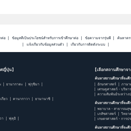
าต่อ
ข้อมูลที่เป็นประโยชน์สำหรับการเข้าศึกษาต่อ
ข้อความจากรุ่นพี่
ค้นหาดร
แจ้งเกี่ยวกับข้อมูลส่วนตัว
เกี่ยวกับการติดตั้งระบบ
ญี่ปุ่น】
【เลือกสถานศึกษาจ
ค้นหาสถานศึกษาที่จะศ
ะ
ยามากาตะ
ฟุกุชิมา
อักษรศาสตร์
ภาษา
เศรษฐศาสตร์・บริหา
ความสัมพันธ์ระหว่าง
เกียว
คานากาวา
ยามานาชิ
ค้นหาสถานศึกษาที่จะศ
พยาบาล・สาธารณสุข
เภสัชศาสตร์
วิทยา
าวา
ฟุคุอิ
เกษตรศาสตร์・การป
ค้นหาสถานศึกษาที่จะศ