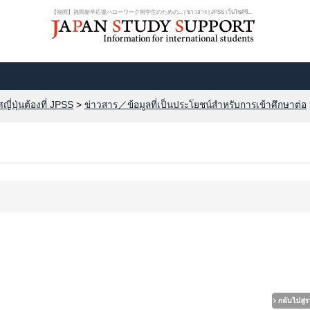
【福岡】福岡新卒応援ハローワーク留学生のための... | ข่าวสาร | JPSS เว็บไซต์ข้...
ี่ปุ่นต้องที่ JPSS
>
ข่าวสาร／ข้อมูลที่เป็นประโยชน์สำหรับการเข้าศึกษาต่อ