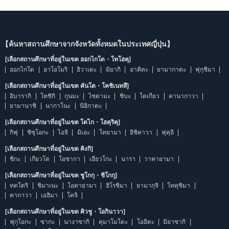
【ค้นหาสถานศึกษาจากจังหวัดทั้งหมดในประเทศญี่ปุ่น】
[เลือกสถานศึกษาที่อยู่ในเขต ฮอกไกโด・โทโฮคุ]
ฮอกไกโด
อาโอโมริ
อิวาเตะ
มิยากิ
อาคิตะ
ยามากาตะ
ฟุกุชิมา
[เลือกสถานศึกษาที่อยู่ในเขต คันโต・โคชิเนทสึ]
อิบารากิ
โทชิกิ
กุนมะ
ไซตามะ
ชิบะ
โตเกียว
คานากาวา
ยามานาชิ
นากาโนะ
นิอิกาตะ
[เลือกสถานศึกษาที่อยู่ในเขต โตไก・โฮคุริคุ]
กิฟุ
ชิซุโอกะ
ไอจิ
มิเอะ
โทยามา
อิชิคาวา
ฟุคุอิ
[เลือกสถานศึกษาที่อยู่ในเขต คิงกิ]
ชิกะ
เกียวโต
โอซากา
เฮียวโกะ
นารา
วาคายามา
[เลือกสถานศึกษาที่อยู่ในเขต ชูโกกุ・ชิโกกุ]
ทตโตริ
ชิมาเนะ
โอคายามา
ฮิโรชิมา
ยามากุจิ
โทคุชิมา
คากาวา
เอฮิมา
โคจิ
[เลือกสถานศึกษาที่อยู่ในเขต คิวชู・โอกินาวา]
ฟุกุโอกะ
ซากะ
นางาซากิ
คุมาโมโตะ
โออิตะ
มิยาซากิ