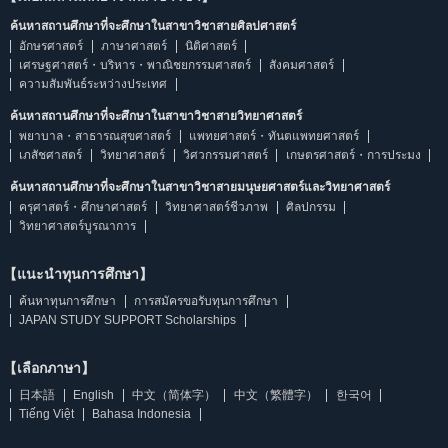
ค้นหาสถานศึกษาที่จะศึกษาในสาขาวิชาสายศิลปศาสตร์
อักษรศาสตร์
ภาษาศาสตร์
นิติศาสตร์
เศรษฐศาสตร์・บริหาร・พาณิชยกรรมศาสตร์
สังคมศาสตร์
ความสัมพันธ์ระหว่างประเทศ
ค้นหาสถานศึกษาที่จะศึกษาในสาขาวิชาสายวิทยาศาสตร์
พยาบาล・สาธารณสุขศาสตร์
แพทยศาสตร์・ทันตแพทยศาสตร์
เภสัชศาสตร์
วิทยาศาสตร์
วิศวกรรมศาสตร์
เกษตรศาสตร์・การประมง
ค้นหาสถานศึกษาที่จะศึกษาในสาขาวิชาสายมนุษยศาสตร์และวิทยาศาสตร์
ครุศาสตร์・ศึกษาศาสตร์
วิทยาศาสตร์ชีวภาพ
ศิลปกรรม
วิทยาศาสตร์บูรณาการ
【แนะนำทุนการศึกษา】
ค้นหาทุนการศึกษา
การสมัครขอรับทุนการศึกษา
JAPAN STUDY SUPPORT Scholarships
【เลือกภาษา】
日本語
English
中文（简体字）
中文（繁體字）
한국어
Tiếng Việt
Bahasa Indonesia