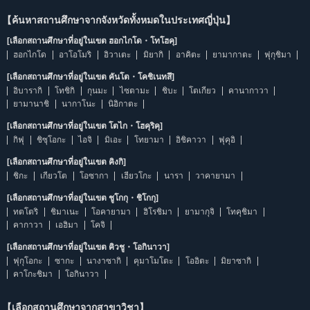
【ค้นหาสถานศึกษาจากจังหวัดทั้งหมดในประเทศญี่ปุ่น】
[เลือกสถานศึกษาที่อยู่ในเขต ฮอกไกโด・โทโฮคุ]
ฮอกไกโด
อาโอโมริ
อิวาเตะ
มิยากิ
อาคิตะ
ยามากาตะ
ฟุกุชิมา
[เลือกสถานศึกษาที่อยู่ในเขต คันโต・โคชิเนทสึ]
อิบารากิ
โทชิกิ
กุนมะ
ไซตามะ
ชิบะ
โตเกียว
คานากาวา
ยามานาชิ
นากาโนะ
นิอิกาตะ
[เลือกสถานศึกษาที่อยู่ในเขต โตไก・โฮคุริคุ]
กิฟุ
ชิซุโอกะ
ไอจิ
มิเอะ
โทยามา
อิชิคาวา
ฟุคุอิ
[เลือกสถานศึกษาที่อยู่ในเขต คิงกิ]
ชิกะ
เกียวโต
โอซากา
เฮียวโกะ
นารา
วาคายามา
[เลือกสถานศึกษาที่อยู่ในเขต ชูโกกุ・ชิโกกุ]
ทตโตริ
ชิมาเนะ
โอคายามา
ฮิโรชิมา
ยามากุจิ
โทคุชิมา
คากาวา
เอฮิมา
โคจิ
[เลือกสถานศึกษาที่อยู่ในเขต คิวชู・โอกินาวา]
ฟุกุโอกะ
ซากะ
นางาซากิ
คุมาโมโตะ
โออิตะ
มิยาซากิ
คาโกะชิมา
โอกินาวา
【เลือกสถานศึกษาจากสาขาวิชา】