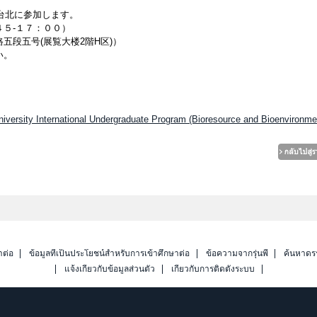
n台北に参加します。
５-１７：００）
五段五号(展覧大楼2階H区)）
い。
versity International Undergraduate Program (Bioresource and Bioenvironme
าต่อ
ข้อมูลที่เป็นประโยชน์สำหรับการเข้าศึกษาต่อ
ข้อความจากรุ่นพี่
ค้นหาดร
แจ้งเกี่ยวกับข้อมูลส่วนตัว
เกี่ยวกับการติดตั้งระบบ