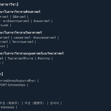
ากสาขาวิชา】
ึกษาในสาขาวิชาสายศิลปศาสตร์
ศาสตร์
นิติศาสตร์
ร・พาณิชยกรรมศาสตร์
สังคมศาสตร์
ประเทศ
ึกษาในสาขาวิชาสายวิทยาศาสตร์
ศาสตร์
แพทยศาสตร์・ทันตแพทยศาสตร์
ศาสตร์
วิศวกรรมศาสตร์
ระมง
ึกษาในสาขาวิชาสายมนุษยศาสตร์และวิทยาศาสตร์
ตร์
วิทยาศาสตร์ชีวภาพ
ศิลปกรรม
ร
ษา】
การสมัครขอรับทุนการศึกษา
ORT Scholarships
中文（简体字）
中文（繁體字）
한국어
 Indonesia