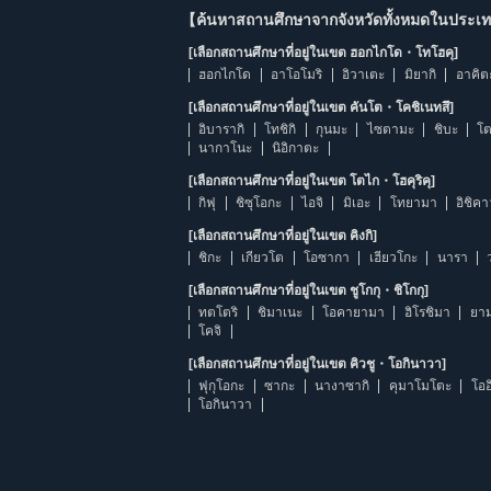
【ค้นหาสถานศึกษาจากจังหวัดทั้งหมดในประเทศ
[เลือกสถานศึกษาที่อยู่ในเขต ฮอกไกโด・โทโฮคุ]
ฮอกไกโด
อาโอโมริ
อิวาเตะ
มิยากิ
อาคิต
[เลือกสถานศึกษาที่อยู่ในเขต คันโต・โคชิเนทสึ]
อิบารากิ
โทชิกิ
กุนมะ
ไซตามะ
ชิบะ
โต
นากาโนะ
นิอิกาตะ
[เลือกสถานศึกษาที่อยู่ในเขต โตไก・โฮคุริคุ]
กิฟุ
ชิซุโอกะ
ไอจิ
มิเอะ
โทยามา
อิชิค
[เลือกสถานศึกษาที่อยู่ในเขต คิงกิ]
ชิกะ
เกียวโต
โอซากา
เฮียวโกะ
นารา
[เลือกสถานศึกษาที่อยู่ในเขต ชูโกกุ・ชิโกกุ]
ทตโตริ
ชิมาเนะ
โอคายามา
ฮิโรชิมา
ยาม
โคจิ
[เลือกสถานศึกษาที่อยู่ในเขต คิวชู・โอกินาวา]
ฟุกุโอกะ
ซากะ
นางาซากิ
คุมาโมโตะ
โออ
โอกินาวา