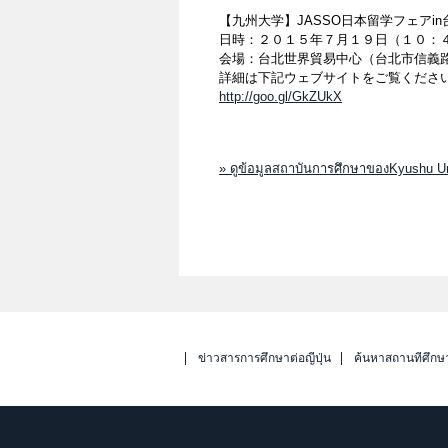
【九州大学】JASSO日本留学フェアi
日時：２０１５年７月１９日（１０：４
会場：台北世界貿易中心（台北市信義路
詳細は下記ウェブサイトをご覧くださ
http://goo.gl/GkZUkX
» ดูข้อมูลสถาบันการศึกษาของKyushu Uni
ข่าวสารการศึกษาต่อญี่ปุ่น
ค้นหาสถานที่ศึกษ