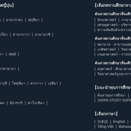
ญี่ปุ่น】
【เลือกสถานศึกษาจ
ค้นหาสถานศึกษาที่จะศ
ะ
ยามากาตะ
ฟุกุชิมา
อักษรศาสตร์
ภาษา
เศรษฐศาสตร์・บริหา
ความสัมพันธ์ระหว่าง
เกียว
คานากาวา
ยามานาชิ
ค้นหาสถานศึกษาที่จะศ
พยาบาล・สาธารณสุข
เภสัชศาสตร์
วิทยา
าวา
ฟุคุอิ
เกษตรศาสตร์・การป
ค้นหาสถานศึกษาที่จะศ
วาคายามา
ครุศาสตร์・ศึกษาศาส
วิทยาศาสตร์บูรณากา
ากุจิ
โทคุชิมา
คากาวา
เอฮิมา
【แนะนำทุนการศึก
ค้นหาทุนการศึกษา
JAPAN STUDY SUPP
ิตะ
มิยาซากิ
คาโกะชิมา
【เลือกภาษา】
日本語
English
Tiếng Việt
Bahasa