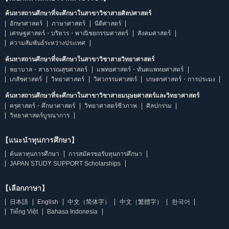
ค้นหาสถานศึกษาที่จะศึกษาในสาขาวิชาสายศิลปศาสตร์
อักษรศาสตร์
ภาษาศาสตร์
นิติศาสตร์
เศรษฐศาสตร์・บริหาร・พาณิชยกรรมศาสตร์
สังคมศาสตร์
ความสัมพันธ์ระหว่างประเทศ
ค้นหาสถานศึกษาที่จะศึกษาในสาขาวิชาสายวิทยาศาสตร์
พยาบาล・สาธารณสุขศาสตร์
แพทยศาสตร์・ทันตแพทยศาสตร์
เภสัชศาสตร์
วิทยาศาสตร์
วิศวกรรมศาสตร์
เกษตรศาสตร์・การประมง
ค้นหาสถานศึกษาที่จะศึกษาในสาขาวิชาสายมนุษยศาสตร์และวิทยาศาสตร์
ครุศาสตร์・ศึกษาศาสตร์
วิทยาศาสตร์ชีวภาพ
ศิลปกรรม
วิทยาศาสตร์บูรณาการ
【แนะนำทุนการศึกษา】
ค้นหาทุนการศึกษา
การสมัครขอรับทุนการศึกษา
JAPAN STUDY SUPPORT Scholarships
【เลือกภาษา】
日本語
English
中文（简体字）
中文（繁體字）
한국어
Tiếng Việt
Bahasa Indonesia