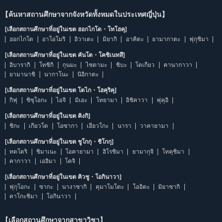
【ค้นหาสถานศึกษาจากจังหวัดทั้งหมดในประเทศญี่ปุ่น】
[เลือกสถานศึกษาที่อยู่ในเขต ฮอกไกโด・โทโฮคุ]
ฮอกไกโด
อาโอโมริ
อิวาเตะ
มิยากิ
อาคิตะ
ยามากาตะ
ฟุกุชิมา
[เลือกสถานศึกษาที่อยู่ในเขต คันโต・โคชิเนทสึ]
อิบารากิ
โทชิกิ
กุนมะ
ไซตามะ
ชิบะ
โตเกียว
คานากาวา
ยามานาชิ
นากาโนะ
นิอิกาตะ
[เลือกสถานศึกษาที่อยู่ในเขต โตไก・โฮคุริคุ]
กิฟุ
ชิซุโอกะ
ไอจิ
มิเอะ
โทยามา
อิชิคาวา
ฟุคุอิ
[เลือกสถานศึกษาที่อยู่ในเขต คิงกิ]
ชิกะ
เกียวโต
โอซากา
เฮียวโกะ
นารา
วาคายามา
[เลือกสถานศึกษาที่อยู่ในเขต ชูโกกุ・ชิโกกุ]
ทตโตริ
ชิมาเนะ
โอคายามา
ฮิโรชิมา
ยามากุจิ
โทคุชิมา
คากาวา
เอฮิมา
โคจิ
[เลือกสถานศึกษาที่อยู่ในเขต คิวชู・โอกินาวา]
ฟุกุโอกะ
ซากะ
นางาซากิ
คุมาโมโตะ
โออิตะ
มิยาซากิ
คาโกะชิมา
โอกินาวา
【เลือกสถานศึกษาจากสาขาวิชา】