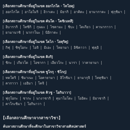
[เลือกสถานศึกษาที่อยู่ในเขต ฮอกไกโด・โทโฮคุ]
ฮอกไกโด
อาโอโมริ
อิวาเตะ
มิยากิ
อาคิตะ
ยามากาตะ
ฟุกุชิมา
[เลือกสถานศึกษาที่อยู่ในเขต คันโต・โคชิเนทสึ]
อิบารากิ
โทชิกิ
กุนมะ
ไซตามะ
ชิบะ
โตเกียว
คานากาวา
ยามานาชิ
นากาโนะ
นิอิกาตะ
[เลือกสถานศึกษาที่อยู่ในเขต โตไก・โฮคุริคุ]
กิฟุ
ชิซุโอกะ
ไอจิ
มิเอะ
โทยามา
อิชิคาวา
ฟุคุอิ
[เลือกสถานศึกษาที่อยู่ในเขต คิงกิ]
ชิกะ
เกียวโต
โอซากา
เฮียวโกะ
นารา
วาคายามา
[เลือกสถานศึกษาที่อยู่ในเขต ชูโกกุ・ชิโกกุ]
ทตโตริ
ชิมาเนะ
โอคายามา
ฮิโรชิมา
ยามากุจิ
โทคุชิมา
คากาวา
เอฮิมา
โคจิ
[เลือกสถานศึกษาที่อยู่ในเขต คิวชู・โอกินาวา]
ฟุกุโอกะ
ซากะ
นางาซากิ
คุมาโมโตะ
โออิตะ
มิยาซากิ
คาโกะชิมา
โอกินาวา
【เลือกสถานศึกษาจากสาขาวิชา】
ค้นหาสถานศึกษาที่จะศึกษาในสาขาวิชาสายศิลปศาสตร์