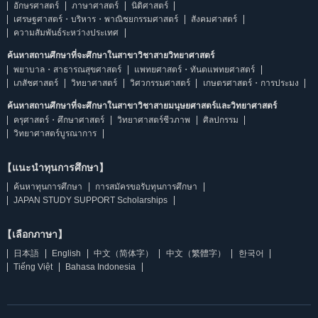
อักษรศาสตร์
ภาษาศาสตร์
นิติศาสตร์
เศรษฐศาสตร์・บริหาร・พาณิชยกรรมศาสตร์
สังคมศาสตร์
ความสัมพันธ์ระหว่างประเทศ
ค้นหาสถานศึกษาที่จะศึกษาในสาขาวิชาสายวิทยาศาสตร์
พยาบาล・สาธารณสุขศาสตร์
แพทยศาสตร์・ทันตแพทยศาสตร์
เภสัชศาสตร์
วิทยาศาสตร์
วิศวกรรมศาสตร์
เกษตรศาสตร์・การประมง
ค้นหาสถานศึกษาที่จะศึกษาในสาขาวิชาสายมนุษยศาสตร์และวิทยาศาสตร์
ครุศาสตร์・ศึกษาศาสตร์
วิทยาศาสตร์ชีวภาพ
ศิลปกรรม
วิทยาศาสตร์บูรณาการ
【แนะนำทุนการศึกษา】
ค้นหาทุนการศึกษา
การสมัครขอรับทุนการศึกษา
JAPAN STUDY SUPPORT Scholarships
【เลือกภาษา】
日本語
English
中文（简体字）
中文（繁體字）
한국어
Tiếng Việt
Bahasa Indonesia