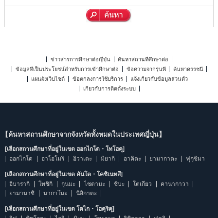
ข่าวสารการศึกษาต่อญี่ปุ่น
ค้นหาสถานที่ศึกษาต่อ
ข้อมูลที่เป็นประโยชน์สำหรับการเข้าศึกษาต่อ
ข้อความจากรุ่นพี่
ค้นหาดรรชนี
แผนผังเว็บไซต์
ข้อตกลงการใช้บริการ
แจ้งเกี่ยวกับข้อมูลส่วนตัว
เกี่ยวกับการติดตั้งระบบ
【ค้นหาสถานศึกษาจากจังหวัดทั้งหมดในประเทศญี่ปุ่น】
[เลือกสถานศึกษาที่อยู่ในเขต ฮอกไกโด・โทโฮคุ]
ฮอกไกโด
อาโอโมริ
อิวาเตะ
มิยากิ
อาคิตะ
ยามากาตะ
ฟุกุชิมา
[เลือกสถานศึกษาที่อยู่ในเขต คันโต・โคชิเนทสึ]
อิบารากิ
โทชิกิ
กุนมะ
ไซตามะ
ชิบะ
โตเกียว
คานากาวา
ยามานาชิ
นากาโนะ
นิอิกาตะ
[เลือกสถานศึกษาที่อยู่ในเขต โตไก・โฮคุริคุ]