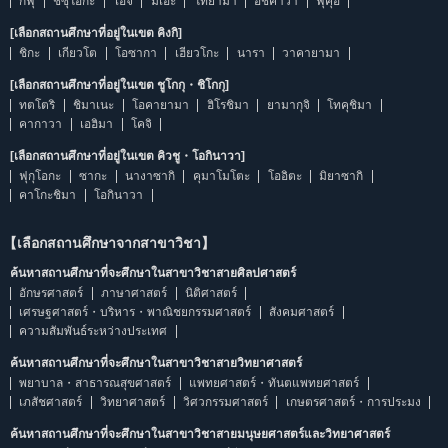
กิฟุ
ชิซุโอกะ
ไอจิ
มิเอะ
โทยามา
อิชิคาวา
ฟุคุอิ
[เลือกสถานศึกษาที่อยู่ในเขต คิงกิ]
ชิกะ
เกียวโต
โอซากา
เฮียวโกะ
นารา
วาคายามา
[เลือกสถานศึกษาที่อยู่ในเขต ชูโกกุ・ชิโกกุ]
ทตโตริ
ชิมาเนะ
โอคายามา
ฮิโรชิมา
ยามากุจิ
โทคุชิมา
คากาวา
เอฮิมา
โคจิ
[เลือกสถานศึกษาที่อยู่ในเขต คิวชู・โอกินาวา]
ฟุกุโอกะ
ซากะ
นางาซากิ
คุมาโมโตะ
โออิตะ
มิยาซากิ
คาโกะชิมา
โอกินาวา
【เลือกสถานศึกษาจากสาขาวิชา】
ค้นหาสถานศึกษาที่จะศึกษาในสาขาวิชาสายศิลปศาสตร์
อักษรศาสตร์
ภาษาศาสตร์
นิติศาสตร์
เศรษฐศาสตร์・บริหาร・พาณิชยกรรมศาสตร์
สังคมศาสตร์
ความสัมพันธ์ระหว่างประเทศ
ค้นหาสถานศึกษาที่จะศึกษาในสาขาวิชาสายวิทยาศาสตร์
พยาบาล・สาธารณสุขศาสตร์
แพทยศาสตร์・ทันตแพทยศาสตร์
เภสัชศาสตร์
วิทยาศาสตร์
วิศวกรรมศาสตร์
เกษตรศาสตร์・การประมง
ค้นหาสถานศึกษาที่จะศึกษาในสาขาวิชาสายมนุษยศาสตร์และวิทยาศาสตร์