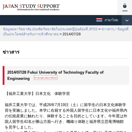
ภาษาไทย
ข้อมูลมหาวิทยาลัย,บัณฑิตวิทยาลัยในประเทศญี่ปุ่นต้องที่ JPSS
>
ข่าวสาร／ข้อมูลที่
เป็นประโยชน์สำหรับการเข้าศึกษาต่อ
> 2014/07/28
ข่าวสาร
2014/07/28 Fukui University of Technology Faculty of
Engineering
【福井工業大学】日本文化 体験学習
福井工業大学では、平成26年7月19日（土）に留学生の日本文化体験学
習を実施しました。本学に在籍する外国人留学生に日本文化や福井県内
の伝統産業に触れたり、体験することを目的としています。今年度は外
国人留学生42名が勝山方面へ行き、機織り体験と福井県立恐竜博物館
を見学しました。