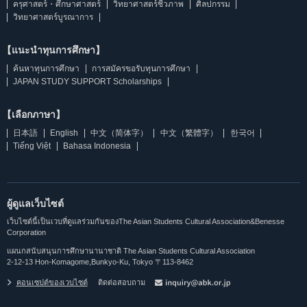
ครุศาสตร์・ศึกษาศาสตร์
วิทยาศาสตร์ชีวภาพ
ศิลปกรรม
วิทยาศาสตร์บูรณาการ
【แนะนำทุนการศึกษา】
ค้นหาทุนการศึกษา
การสมัครขอรับทุนการศึกษา
JAPAN STUDY SUPPORT Scholarships
【เลือกภาษา】
日本語
English
中文（简体字）
中文（繁體字）
한국어
Tiếng Việt
Bahasa Indonesia
ผู้ดูแลเว็บไซต์
เว็บไซต์นี้เป็นเวบที่ดูแลร่วมกันของThe Asian Students Cultural Association&Benesse
Corporation
แผนกสนับสนุนการศึกษานานาชาติ The Asian Students Cultural Association
2-12-13 Hon-Komagome,Bunkyo-Ku, Tokyo 〒113-8462
คอนเซปต์ของเวบไซต์
ติดต่อสอบถาม