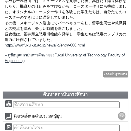
ゆめおーれ勝山では、ミュージアムを見学した後、高ばた手織り体験を
したり、機織りの仕組みを学びながら、コースター作りにも挑戦しまし
た。オリジナルのコースター作りを体験した学生たちは、自分たちのコ
ースターのできばえに満足していました。
その後、スキージャム勝山にてバーベキューをし、留学生同士や教職員
との交流を深め、楽しい時間を過ごしました。
昼食後は、福井県立恐竜博物館を見学し、学生たちは恐竜のレプリカの
迫力に圧倒されていました。
http://www.fukui-ut.ac.jp/news/ic/entry-606.html
» ดูข้อมูลสถาบันการศึกษาของFukui University of Technology Faculty of
Engineering
ค้นหาสถาบันการศึกษา
จังหวัดทั้งหมดในประเทศญี่ปุ่น