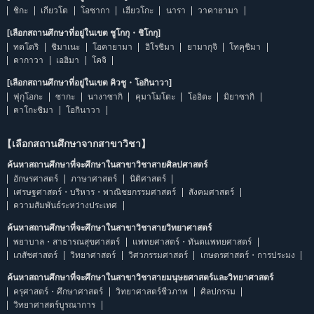
ชิกะ
เกียวโต
โอซากา
เฮียวโกะ
นารา
วาคายามา
[เลือกสถานศึกษาที่อยู่ในเขต ชูโกกุ・ชิโกกุ]
ทตโตริ
ชิมาเนะ
โอคายามา
ฮิโรชิมา
ยามากุจิ
โทคุชิมา
คากาวา
เอฮิมา
โคจิ
[เลือกสถานศึกษาที่อยู่ในเขต คิวชู・โอกินาวา]
ฟุกุโอกะ
ซากะ
นางาซากิ
คุมาโมโตะ
โออิตะ
มิยาซากิ
คาโกะชิมา
โอกินาวา
【เลือกสถานศึกษาจากสาขาวิชา】
ค้นหาสถานศึกษาที่จะศึกษาในสาขาวิชาสายศิลปศาสตร์
อักษรศาสตร์
ภาษาศาสตร์
นิติศาสตร์
เศรษฐศาสตร์・บริหาร・พาณิชยกรรมศาสตร์
สังคมศาสตร์
ความสัมพันธ์ระหว่างประเทศ
ค้นหาสถานศึกษาที่จะศึกษาในสาขาวิชาสายวิทยาศาสตร์
พยาบาล・สาธารณสุขศาสตร์
แพทยศาสตร์・ทันตแพทยศาสตร์
เภสัชศาสตร์
วิทยาศาสตร์
วิศวกรรมศาสตร์
เกษตรศาสตร์・การประมง
ค้นหาสถานศึกษาที่จะศึกษาในสาขาวิชาสายมนุษยศาสตร์และวิทยาศาสตร์
ครุศาสตร์・ศึกษาศาสตร์
วิทยาศาสตร์ชีวภาพ
ศิลปกรรม
วิทยาศาสตร์บูรณาการ