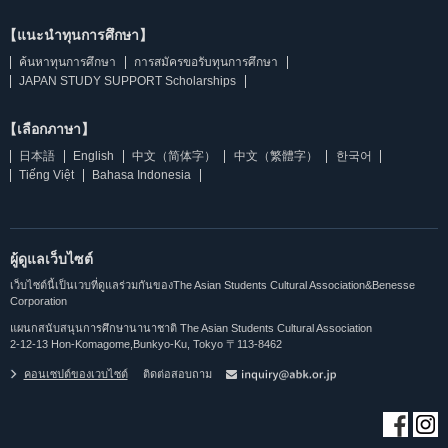
【แนะนำทุนการศึกษา】
ค้นหาทุนการศึกษา
การสมัครขอรับทุนการศึกษา
JAPAN STUDY SUPPORT Scholarships
【เลือกภาษา】
日本語
English
中文（简体字）
中文（繁體字）
한국어
Tiếng Việt
Bahasa Indonesia
ผู้ดูแลเว็บไซต์
เว็บไซต์นี้เป็นเวบที่ดูแลร่วมกันของThe Asian Students Cultural Association&Benesse
Corporation
แผนกสนับสนุนการศึกษานานาชาติ The Asian Students Cultural Association
2-12-13 Hon-Komagome,Bunkyo-Ku, Tokyo 〒113-8462
คอนเซปต์ของเวบไซต์
ติดต่อสอบถาม