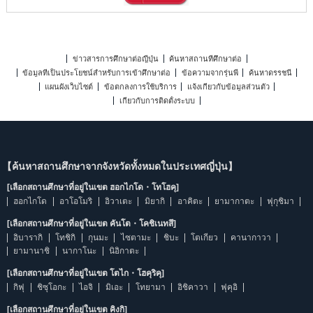
ข่าวสารการศึกษาต่อญี่ปุ่น
ค้นหาสถานที่ศึกษาต่อ
ข้อมูลที่เป็นประโยชน์สำหรับการเข้าศึกษาต่อ
ข้อความจากรุ่นพี่
ค้นหาดรรชนี
แผนผังเว็บไซต์
ข้อตกลงการใช้บริการ
แจ้งเกี่ยวกับข้อมูลส่วนตัว
เกี่ยวกับการติดตั้งระบบ
【ค้นหาสถานศึกษาจากจังหวัดทั้งหมดในประเทศญี่ปุ่น】
[เลือกสถานศึกษาที่อยู่ในเขต ฮอกไกโด・โทโฮคุ]
ฮอกไกโด
อาโอโมริ
อิวาเตะ
มิยากิ
อาคิตะ
ยามากาตะ
ฟุกุชิมา
[เลือกสถานศึกษาที่อยู่ในเขต คันโต・โคชิเนทสึ]
อิบารากิ
โทชิกิ
กุนมะ
ไซตามะ
ชิบะ
โตเกียว
คานากาวา
ยามานาชิ
นากาโนะ
นิอิกาตะ
[เลือกสถานศึกษาที่อยู่ในเขต โตไก・โฮคุริคุ]
กิฟุ
ชิซุโอกะ
ไอจิ
มิเอะ
โทยามา
อิชิคาวา
ฟุคุอิ
[เลือกสถานศึกษาที่อยู่ในเขต คิงกิ]