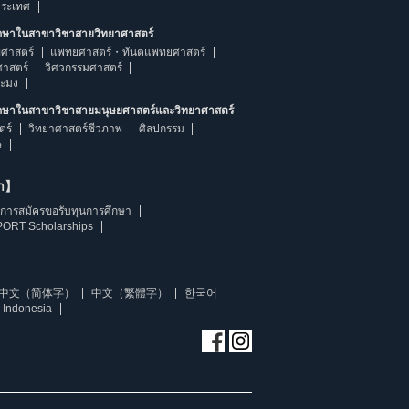
ประเทศ
ึกษาในสาขาวิชาสายวิทยาศาสตร์
ศาสตร์
แพทยศาสตร์・ทันตแพทยศาสตร์
ศาสตร์
วิศวกรรมศาสตร์
ระมง
ึกษาในสาขาวิชาสายมนุษยศาสตร์และวิทยาศาสตร์
ตร์
วิทยาศาสตร์ชีวภาพ
ศิลปกรรม
ร
ษา】
การสมัครขอรับทุนการศึกษา
ORT Scholarships
中文（简体字）
中文（繁體字）
한국어
 Indonesia