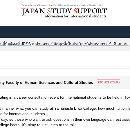
Yamanashi Eiwa University Faculty of Human Sciences and Cultural Studies 山梨...
ี่ปุ่นต้องที่ JPSS
>
ข่าวสาร／ข้อมูลที่เป็นประโยชน์สำหรับการเข้าศึกษาต่อ
ity Faculty of Human Sciences and Cultural Studies
ting in a career consultation event for international students to be held in To
and manner what you can study at Yamanashi Eiwa College, how much tuition f
e for international students.
e day, so those who want to ask questions in their own language can rest assu
ge booth. It's okay to just listen to the talk.