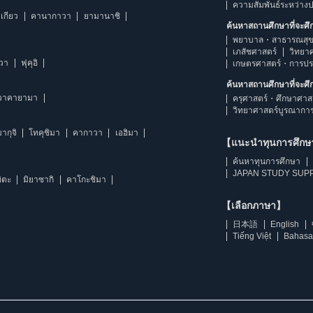
ความสัมพันธ์ระหว่าง
เกียว
คานากาวา
ยามานาชิ
ค้นหาสถานศึกษาที่จะศ
พยาบาล・สาธารณสุข
เภสัชศาสตร์
วิทยา
าวา
ฟุคุอิ
เกษตรศาสตร์・การป
ค้นหาสถานศึกษาที่จะศ
วาคายามา
ครุศาสตร์・ศึกษาศาส
วิทยาศาสตร์บูรณากา
ากุจิ
โทคุชิมา
คากาวา
เอฮิมา
【แนะนำทุนการศึก
ค้นหาทุนการศึกษา
JAPAN STUDY SUPP
ิตะ
มิยาซากิ
คาโกะชิมา
【เลือกภาษา】
日本語
English
Tiếng Việt
Bahasa