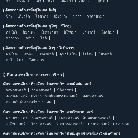
กิฟุ
ชิซุโอกะ
ไอจิ
มิเอะ
โทยามา
อิชิคาวา
ฟุคุอิ
[เลือกสถานศึกษาที่อยู่ในเขต คิงกิ]
ชิกะ
เกียวโต
โอซากา
เฮียวโกะ
นารา
วาคายามา
[เลือกสถานศึกษาที่อยู่ในเขต ชูโกกุ・ชิโกกุ]
ทตโตริ
ชิมาเนะ
โอคายามา
ฮิโรชิมา
ยามากุจิ
โทคุชิมา
คากาวา
เอฮิมา
โคจิ
[เลือกสถานศึกษาที่อยู่ในเขต คิวชู・โอกินาวา]
ฟุกุโอกะ
ซากะ
นางาซากิ
คุมาโมโตะ
โออิตะ
มิยาซากิ
คาโกะชิมา
โอกินาวา
【เลือกสถานศึกษาจากสาขาวิชา】
ค้นหาสถานศึกษาที่จะศึกษาในสาขาวิชาสายศิลปศาสตร์
อักษรศาสตร์
ภาษาศาสตร์
นิติศาสตร์
เศรษฐศาสตร์・บริหาร・พาณิชยกรรมศาสตร์
สังคมศาสตร์
ความสัมพันธ์ระหว่างประเทศ
ค้นหาสถานศึกษาที่จะศึกษาในสาขาวิชาสายวิทยาศาสตร์
พยาบาล・สาธารณสุขศาสตร์
แพทยศาสตร์・ทันตแพทยศาสตร์
เภสัชศาสตร์
วิทยาศาสตร์
วิศวกรรมศาสตร์
เกษตรศาสตร์・การประมง
ค้นหาสถานศึกษาที่จะศึกษาในสาขาวิชาสายมนุษยศาสตร์และวิทยาศาสตร์