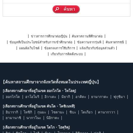
ข่าวสารการศึกษาต่อญี่ปุ่น
ค้นหาสถานที่ศึกษาต่อ
ข้อมูลที่เป็นประโยชน์สำหรับการเข้าศึกษาต่อ
ข้อความจากรุ่นพี่
ค้นหาดรรชนี
แผนผังเว็บไซต์
ข้อตกลงการใช้บริการ
แจ้งเกี่ยวกับข้อมูลส่วนตัว
เกี่ยวกับการติดตั้งระบบ
【ค้นหาสถานศึกษาจากจังหวัดทั้งหมดในประเทศญี่ปุ่น】
[เลือกสถานศึกษาที่อยู่ในเขต ฮอกไกโด・โทโฮคุ]
ฮอกไกโด
อาโอโมริ
อิวาเตะ
มิยากิ
อาคิตะ
ยามากาตะ
ฟุกุชิมา
[เลือกสถานศึกษาที่อยู่ในเขต คันโต・โคชิเนทสึ]
อิบารากิ
โทชิกิ
กุนมะ
ไซตามะ
ชิบะ
โตเกียว
คานากาวา
ยามานาชิ
นากาโนะ
นิอิกาตะ
[เลือกสถานศึกษาที่อยู่ในเขต โตไก・โฮคุริคุ]