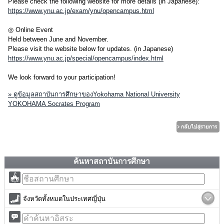
Please check the following website for more details (in Japanese):
https://www.ynu.ac.jp/exam/ynu/opencampus.html
◎ Online Event
Held between June and November.
Please visit the website below for updates. (in Japanese)
https://www.ynu.ac.jp/special/opencampus/index.html
We look forward to your participation!
» ดูข้อมูลสถาบันการศึกษาของYokohama National University
YOKOHAMA Socrates Program
ค้นหาสถาบันการศึกษา
จังหวัดทั้งหมดในประเทศญี่ปุ่น