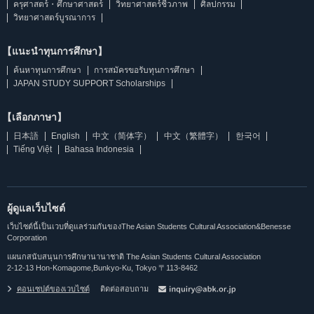
ครุศาสตร์・ศึกษาศาสตร์
วิทยาศาสตร์ชีวภาพ
ศิลปกรรม
วิทยาศาสตร์บูรณาการ
【แนะนำทุนการศึกษา】
ค้นหาทุนการศึกษา
การสมัครขอรับทุนการศึกษา
JAPAN STUDY SUPPORT Scholarships
【เลือกภาษา】
日本語
English
中文（简体字）
中文（繁體字）
한국어
Tiếng Việt
Bahasa Indonesia
ผู้ดูแลเว็บไซต์
เว็บไซต์นี้เป็นเวบที่ดูแลร่วมกันของThe Asian Students Cultural Association&Benesse
Corporation
แผนกสนับสนุนการศึกษานานาชาติ The Asian Students Cultural Association
2-12-13 Hon-Komagome,Bunkyo-Ku, Tokyo 〒113-8462
คอนเซปต์ของเวบไซต์
ติดต่อสอบถาม