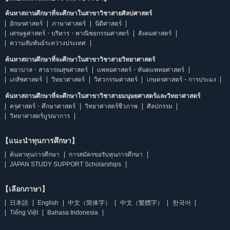
ค้นหาสถานศึกษาที่จะศึกษาในสาขาวิชาสายศิลปศาสตร์
อักษรศาสตร์
ภาษาศาสตร์
นิติศาสตร์
เศรษฐศาสตร์・บริหาร・พาณิชยกรรมศาสตร์
สังคมศาสตร์
ความสัมพันธ์ระหว่างประเทศ
ค้นหาสถานศึกษาที่จะศึกษาในสาขาวิชาสายวิทยาศาสตร์
พยาบาล・สาธารณสุขศาสตร์
แพทยศาสตร์・ทันตแพทยศาสตร์
เภสัชศาสตร์
วิทยาศาสตร์
วิศวกรรมศาสตร์
เกษตรศาสตร์・การประมง
ค้นหาสถานศึกษาที่จะศึกษาในสาขาวิชาสายมนุษยศาสตร์และวิทยาศาสตร์
ครุศาสตร์・ศึกษาศาสตร์
วิทยาศาสตร์ชีวภาพ
ศิลปกรรม
วิทยาศาสตร์บูรณาการ
【แนะนำทุนการศึกษา】
ค้นหาทุนการศึกษา
การสมัครขอรับทุนการศึกษา
JAPAN STUDY SUPPORT Scholarships
【เลือกภาษา】
日本語
English
中文（简体字）
中文（繁體字）
한국어
Tiếng Việt
Bahasa Indonesia