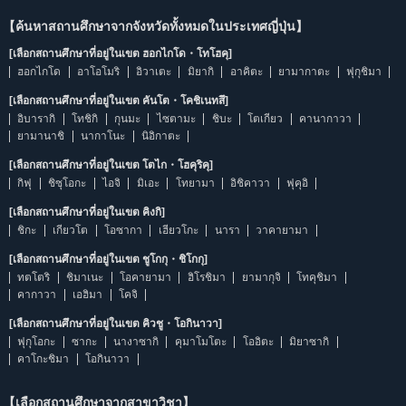
【ค้นหาสถานศึกษาจากจังหวัดทั้งหมดในประเทศญี่ปุ่น】
[เลือกสถานศึกษาที่อยู่ในเขต ฮอกไกโด・โทโฮคุ]
ฮอกไกโด
อาโอโมริ
อิวาเตะ
มิยากิ
อาคิตะ
ยามากาตะ
ฟุกุชิมา
[เลือกสถานศึกษาที่อยู่ในเขต คันโต・โคชิเนทสึ]
อิบารากิ
โทชิกิ
กุนมะ
ไซตามะ
ชิบะ
โตเกียว
คานากาวา
ยามานาชิ
นากาโนะ
นิอิกาตะ
[เลือกสถานศึกษาที่อยู่ในเขต โตไก・โฮคุริคุ]
กิฟุ
ชิซุโอกะ
ไอจิ
มิเอะ
โทยามา
อิชิคาวา
ฟุคุอิ
[เลือกสถานศึกษาที่อยู่ในเขต คิงกิ]
ชิกะ
เกียวโต
โอซากา
เฮียวโกะ
นารา
วาคายามา
[เลือกสถานศึกษาที่อยู่ในเขต ชูโกกุ・ชิโกกุ]
ทตโตริ
ชิมาเนะ
โอคายามา
ฮิโรชิมา
ยามากุจิ
โทคุชิมา
คากาวา
เอฮิมา
โคจิ
[เลือกสถานศึกษาที่อยู่ในเขต คิวชู・โอกินาวา]
ฟุกุโอกะ
ซากะ
นางาซากิ
คุมาโมโตะ
โออิตะ
มิยาซากิ
คาโกะชิมา
โอกินาวา
【เลือกสถานศึกษาจากสาขาวิชา】