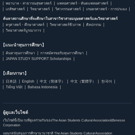
พยาบาล・สาธารณสุขศาสตร์
แพทยศาสตร์・ทันตแพทยศาสตร์
เภสัชศาสตร์
วิทยาศาสตร์
วิศวกรรมศาสตร์
เกษตรศาสตร์・การประมง
ค้นหาสถานศึกษาที่จะศึกษาในสาขาวิชาสายมนุษยศาสตร์และวิทยาศาสตร์
ครุศาสตร์・ศึกษาศาสตร์
วิทยาศาสตร์ชีวภาพ
ศิลปกรรม
วิทยาศาสตร์บูรณาการ
【แนะนำทุนการศึกษา】
ค้นหาทุนการศึกษา
การสมัครขอรับทุนการศึกษา
JAPAN STUDY SUPPORT Scholarships
【เลือกภาษา】
日本語
English
中文（简体字）
中文（繁體字）
한국어
Tiếng Việt
Bahasa Indonesia
ผู้ดูแลเว็บไซต์
เว็บไซต์นี้เป็นเวบที่ดูแลร่วมกันของThe Asian Students Cultural Association&Benesse
Corporation
แผนกสนับสนุนการศึกษานานาชาติ The Asian Students Cultural Association