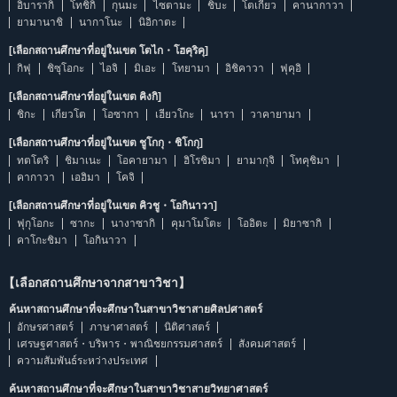
อิบารากิ
โทชิกิ
กุนมะ
ไซตามะ
ชิบะ
โตเกียว
คานากาวา
ยามานาชิ
นากาโนะ
นิอิกาตะ
[เลือกสถานศึกษาที่อยู่ในเขต โตไก・โฮคุริคุ]
กิฟุ
ชิซุโอกะ
ไอจิ
มิเอะ
โทยามา
อิชิคาวา
ฟุคุอิ
[เลือกสถานศึกษาที่อยู่ในเขต คิงกิ]
ชิกะ
เกียวโต
โอซากา
เฮียวโกะ
นารา
วาคายามา
[เลือกสถานศึกษาที่อยู่ในเขต ชูโกกุ・ชิโกกุ]
ทตโตริ
ชิมาเนะ
โอคายามา
ฮิโรชิมา
ยามากุจิ
โทคุชิมา
คากาวา
เอฮิมา
โคจิ
[เลือกสถานศึกษาที่อยู่ในเขต คิวชู・โอกินาวา]
ฟุกุโอกะ
ซากะ
นางาซากิ
คุมาโมโตะ
โออิตะ
มิยาซากิ
คาโกะชิมา
โอกินาวา
【เลือกสถานศึกษาจากสาขาวิชา】
ค้นหาสถานศึกษาที่จะศึกษาในสาขาวิชาสายศิลปศาสตร์
อักษรศาสตร์
ภาษาศาสตร์
นิติศาสตร์
เศรษฐศาสตร์・บริหาร・พาณิชยกรรมศาสตร์
สังคมศาสตร์
ความสัมพันธ์ระหว่างประเทศ
ค้นหาสถานศึกษาที่จะศึกษาในสาขาวิชาสายวิทยาศาสตร์