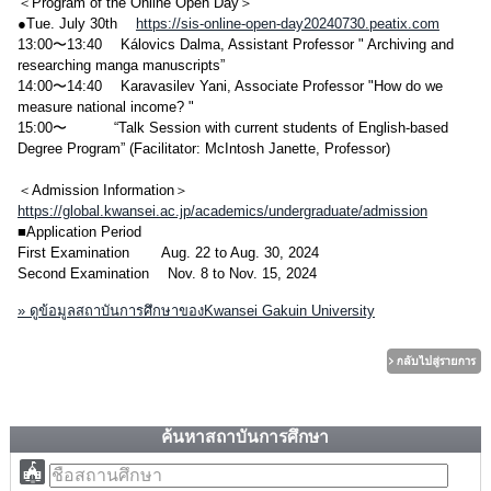
＜Program of the Online Open Day＞
●Tue. July 30th
https://sis-online-open-day20240730.peatix.com
13:00〜13:40 Kálovics Dalma, Assistant Professor " Archiving and
researching manga manuscripts”
14:00〜14:40 Karavasilev Yani, Associate Professor "How do we
measure national income? "
15:00〜 “Talk Session with current students of English-based
Degree Program” (Facilitator: McIntosh Janette, Professor)
＜Admission Information＞
https://global.kwansei.ac.jp/academics/undergraduate/admission
■Application Period
First Examination Aug. 22 to Aug. 30, 2024
Second Examination Nov. 8 to Nov. 15, 2024
» ดูข้อมูลสถาบันการศึกษาของKwansei Gakuin University
ค้นหาสถาบันการศึกษา