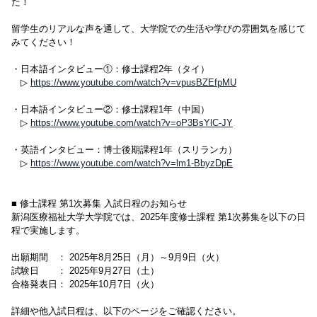
た！
留学生のリアルな声を通して、大学院での生活や学びの雰囲気を感じて
みてください！
・日本語インタビュー①：修士課程2年（タイ）
▷
https://www.youtube.com/watch?v=vpusBZEfpMU
・日本語インタビュー②：修士課程1年（中国）
▷
https://www.youtube.com/watch?v=oP3BsYlC-JY
・英語インタビュー：博士後期課程1年（スリランカ）
▷
https://www.youtube.com/watch?v=lm1-BbyzDpE
■ 修士課程 第1次募集 入試日程のお知らせ
新潟医療福祉大学大学院では、2025年度修士課程 第1次募集を以下の日
程で実施します。
出願期間 ： 2025年8月25日（月）～9月9日（火）
試験日 ： 2025年9月27日（土）
合格発表日： 2025年10月7日（火）
詳細や他入試日程は、以下のページをご確認ください。