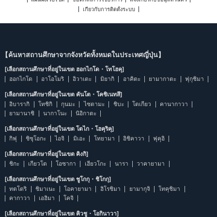
เกี่ยวกับการติดตั้งระบบ
【ค้นหาสถานศึกษาจากจังหวัดทั้งหมดในประเทศญี่ปุ่น】
[เลือกสถานศึกษาที่อยู่ในเขต ฮอกไกโด・โทโฮคุ]
ฮอกไกโด
อาโอโมริ
อิวาเตะ
มิยากิ
อาคิตะ
ยามากาตะ
ฟุกุชิมา
[เลือกสถานศึกษาที่อยู่ในเขต คันโต・โคชิเนทสึ]
อิบารากิ
โทชิกิ
กุนมะ
ไซตามะ
ชิบะ
โตเกียว
คานากาวา
ยามานาชิ
นากาโนะ
นิอิกาตะ
[เลือกสถานศึกษาที่อยู่ในเขต โตไก・โฮคุริคุ]
กิฟุ
ชิซุโอกะ
ไอจิ
มิเอะ
โทยามา
อิชิคาวา
ฟุคุอิ
[เลือกสถานศึกษาที่อยู่ในเขต คิงกิ]
ชิกะ
เกียวโต
โอซากา
เฮียวโกะ
นารา
วาคายามา
[เลือกสถานศึกษาที่อยู่ในเขต ชูโกกุ・ชิโกกุ]
ทตโตริ
ชิมาเนะ
โอคายามา
ฮิโรชิมา
ยามากุจิ
โทคุชิมา
คากาวา
เอฮิมา
โคจิ
[เลือกสถานศึกษาที่อยู่ในเขต คิวชู・โอกินาวา]