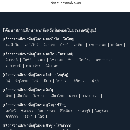
เกี่ยวกับการติดตั้งระบบ
【ค้นหาสถานศึกษาจากจังหวัดทั้งหมดในประเทศญี่ปุ่น】
[เลือกสถานศึกษาที่อยู่ในเขต ฮอกไกโด・โทโฮคุ]
ฮอกไกโด
อาโอโมริ
อิวาเตะ
มิยากิ
อาคิตะ
ยามากาตะ
ฟุกุชิมา
[เลือกสถานศึกษาที่อยู่ในเขต คันโต・โคชิเนทสึ]
อิบารากิ
โทชิกิ
กุนมะ
ไซตามะ
ชิบะ
โตเกียว
คานากาวา
ยามานาชิ
นากาโนะ
นิอิกาตะ
[เลือกสถานศึกษาที่อยู่ในเขต โตไก・โฮคุริคุ]
กิฟุ
ชิซุโอกะ
ไอจิ
มิเอะ
โทยามา
อิชิคาวา
ฟุคุอิ
[เลือกสถานศึกษาที่อยู่ในเขต คิงกิ]
ชิกะ
เกียวโต
โอซากา
เฮียวโกะ
นารา
วาคายามา
[เลือกสถานศึกษาที่อยู่ในเขต ชูโกกุ・ชิโกกุ]
ทตโตริ
ชิมาเนะ
โอคายามา
ฮิโรชิมา
ยามากุจิ
โทคุชิมา
คากาวา
เอฮิมา
โคจิ
[เลือกสถานศึกษาที่อยู่ในเขต คิวชู・โอกินาวา]