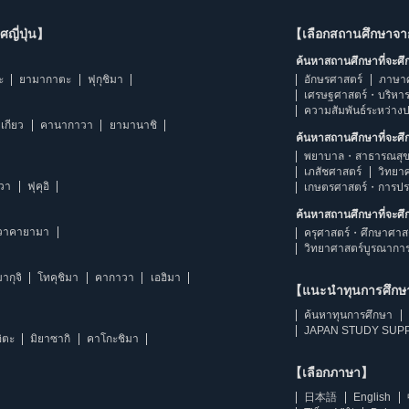
ญี่ปุ่น】
【เลือกสถานศึกษาจ
ค้นหาสถานศึกษาที่จะศ
ะ
ยามากาตะ
ฟุกุชิมา
อักษรศาสตร์
ภาษา
เศรษฐศาสตร์・บริหา
ความสัมพันธ์ระหว่าง
เกียว
คานากาวา
ยามานาชิ
ค้นหาสถานศึกษาที่จะศ
พยาบาล・สาธารณสุข
เภสัชศาสตร์
วิทยา
าวา
ฟุคุอิ
เกษตรศาสตร์・การป
ค้นหาสถานศึกษาที่จะศ
วาคายามา
ครุศาสตร์・ศึกษาศาส
วิทยาศาสตร์บูรณากา
ากุจิ
โทคุชิมา
คากาวา
เอฮิมา
【แนะนำทุนการศึก
ค้นหาทุนการศึกษา
JAPAN STUDY SUPP
ิตะ
มิยาซากิ
คาโกะชิมา
【เลือกภาษา】
日本語
English