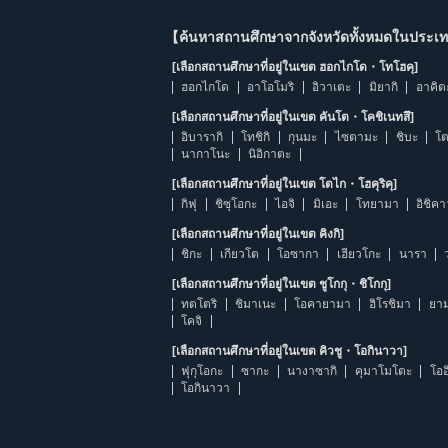
【ค้นหาสถานศึกษาจากจังหวัดทั้งหมดในประเทศ
[เลือกสถานศึกษาที่อยู่ในเขต ฮอกไกโด・โทโฮคุ]
ฮอกไกโด
อาโอโมริ
อิวาเตะ
มิยากิ
อาคิต
[เลือกสถานศึกษาที่อยู่ในเขต คันโต・โคชิเนทสึ]
อิบารากิ
โทชิกิ
กุนมะ
ไซตามะ
ชิบะ
โต
นากาโนะ
นิอิกาตะ
[เลือกสถานศึกษาที่อยู่ในเขต โตไก・โฮคุริคุ]
กิฟุ
ชิซุโอกะ
ไอจิ
มิเอะ
โทยามา
อิชิค
[เลือกสถานศึกษาที่อยู่ในเขต คิงกิ]
ชิกะ
เกียวโต
โอซากา
เฮียวโกะ
นารา
[เลือกสถานศึกษาที่อยู่ในเขต ชูโกกุ・ชิโกกุ]
ทตโตริ
ชิมาเนะ
โอคายามา
ฮิโรชิมา
ยาม
โคจิ
[เลือกสถานศึกษาที่อยู่ในเขต คิวชู・โอกินาวา]
ฟุกุโอกะ
ซากะ
นางาซากิ
คุมาโมโตะ
โออ
โอกินาวา